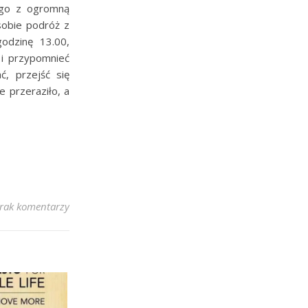
ego z ogromną
sobie podróż z
odzinę 13.00,
 i przypomnieć
, przejść się
e przeraziło, a
rak komentarzy