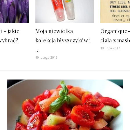
 – jakie
Moja niewielka
Organique-
wybrać?
kolekcja błyszczyków i
ciała z mas
19 lipca 2017
…
19 lutego 2013