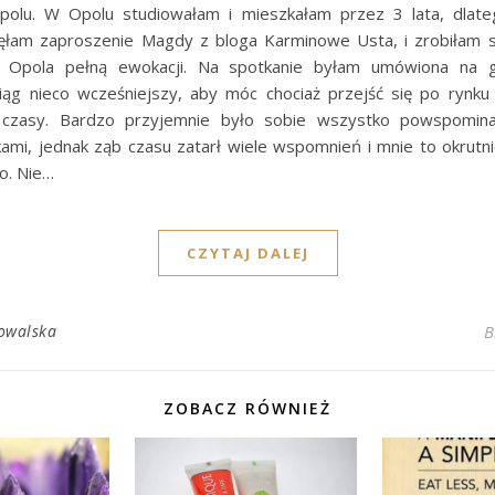
polu. W Opolu studiowałam i mieszkałam przez 3 lata, dlat
jęłam zaproszenie Magdy z bloga Karminowe Usta, i zrobiłam 
 Opola pełną ewokacji. Na spotkanie byłam umówiona na g
ąg nieco wcześniejszy, aby móc chociaż przejść się po rynku
czasy. Bardzo przyjemnie było sobie wszystko powspominać
ami, jednak ząb czasu zatarł wiele wspomnień i mnie to okrutni
o. Nie…
CZYTAJ DALEJ
owalska
B
ZOBACZ RÓWNIEŻ