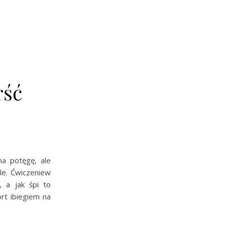
rść
na potęgę, ale
le. Ćwiczeniew
, a jak śpi to
rt ibiegiem na