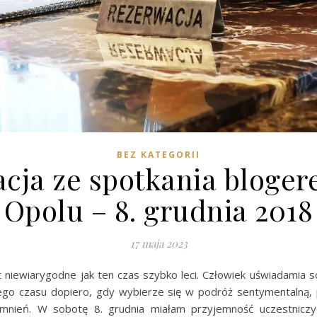
BEZ KATEGORII
acja ze spotkania bloger
Opolu – 8. grudnia 2018
17 maja 2023
t niewiarygodne jak ten czas szybko leci. Człowiek uświadamia 
go czasu dopiero, gdy wybierze się w podróż sentymentalną, 
mnień. W sobotę 8. grudnia miałam przyjemność uczestniczy