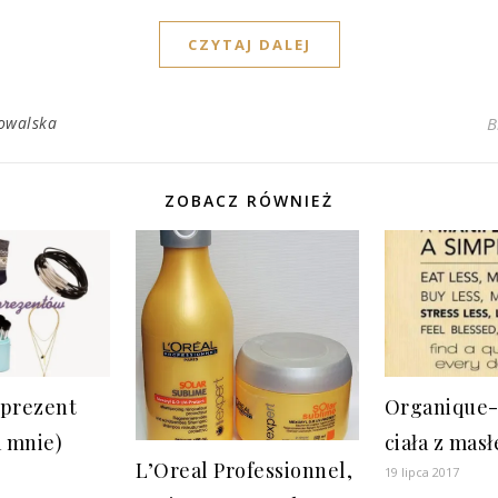
CZYTAJ DALEJ
owalska
B
ZOBACZ RÓWNIEŻ
 prezent
Organique-
a mnie)
ciała z mas
L’Oreal Professionnel,
19 lipca 2017