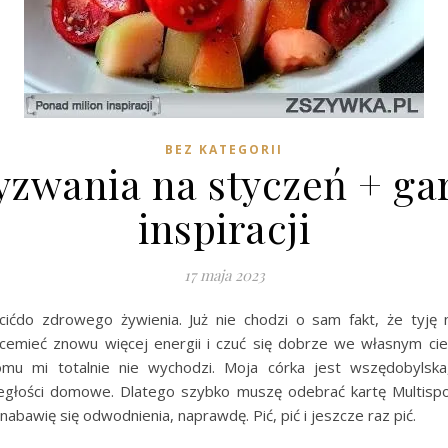
BEZ KATEGORII
zwania na styczeń + ga
inspiracji
17 maja 2023
cićdo zdrowego żywienia. Już nie chodzi o sam fakt, że tyję 
cemieć znowu więcej energii i czuć się dobrze we własnym cie
mu mi totalnie nie wychodzi. Moja córka jest wszędobylska
egłości domowe. Dlatego szybko muszę odebrać kartę Multispo
nabawię się odwodnienia, naprawdę. Pić, pić i jeszcze raz pić.