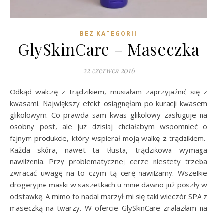
BEZ KATEGORII
GlySkinCare – Maseczka
22 czerwca 2016
Odkąd walczę z trądzikiem, musiałam zaprzyjaźnić się z
kwasami. Największy efekt osiągnęłam po kuracji kwasem
glikolowym. Co prawda sam kwas glikolowy zasługuje na
osobny post, ale już dzisiaj chciałabym wspomnieć o
fajnym produkcie, który wspierał moją walkę z trądzikiem.
Każda skóra, nawet ta tłusta, trądzikowa wymaga
nawilżenia. Przy problematycznej cerze niestety trzeba
zwracać uwagę na to czym tą cerę nawilżamy. Wszelkie
drogeryjne maski w saszetkach u mnie dawno już poszły w
odstawkę. A mimo to nadal marzył mi się taki wieczór SPA z
maseczką na twarzy. W ofercie GlySkinCare znalazłam na