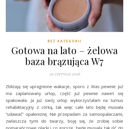
BEZ KATEGORII
Gotowa na lato – żelowa
baza brązująca W7
19 czerwca 2016
Zbliżają się upragnione wakacje, sporo z Was pewnie już
ma zaplanowany urlop, część już pewnie nawet się
spakowała. Ja już swój urlop wykorzystałam na turnus
rehabilitacyjny z córką, tak więc całe lato będę musiała
“udawać” opaleniznę. Nie przepadam za samoopalaczami,
zwłaszcza tymi do twarzy, boję się, że zrobię sobie
pomarańczowe placki i co gorsze, będę musiała tak iść do