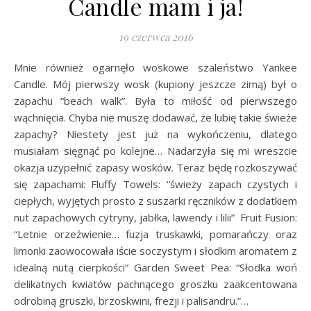
Candle mam i ja!
19 czerwca 2016
Mnie również ogarnęło woskowe szaleństwo Yankee
Candle. Mój pierwszy wosk (kupiony jeszcze zimą) był o
zapachu “beach walk”. Była to miłość od pierwszego
wąchnięcia. Chyba nie muszę dodawać, że lubię takie świeże
zapachy? Niestety jest już na wykończeniu, dlatego
musiałam sięgnąć po kolejne… Nadarzyła się mi wreszcie
okazja uzypełnić zapasy wosków. Teraz będę rozkoszywać
się zapachami: Fluffy Towels: “świeży zapach czystych i
ciepłych, wyjętych prosto z suszarki ręczników z dodatkiem
nut zapachowych cytryny, jabłka, lawendy i lilii” Fruit Fusion:
“Letnie orzeźwienie… fuzja truskawki, pomarańczy oraz
limonki zaowocowała iście soczystym i słodkim aromatem z
idealną nutą cierpkości” Garden Sweet Pea: “Słodka woń
delikatnych kwiatów pachnącego groszku zaakcentowana
odrobiną gruszki, brzoskwini, frezji i palisandru.”…