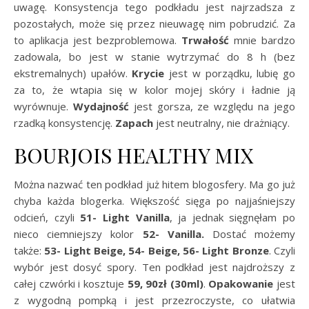
uwagę. Konsystencja tego podkładu jest najrzadsza z
pozostałych, może się przez nieuwagę nim pobrudzić. Za
to aplikacja jest bezproblemowa.
Trwałość
mnie bardzo
zadowala, bo jest w stanie wytrzymać do 8 h (bez
ekstremalnych) upałów.
Krycie
jest w porządku, lubię go
za to, że wtapia się w kolor mojej skóry i ładnie ją
wyrównuje.
Wydajność
jest gorsza, ze względu na jego
rzadką konsystencję.
Zapach
jest neutralny, nie drażniący.
BOURJOIS HEALTHY MIX
Można nazwać ten podkład już hitem blogosfery. Ma go już
chyba każda blogerka. Większość sięga po najjaśniejszy
odcień, czyli
51- Light Vanilla
, ja jednak sięgnęłam po
nieco ciemniejszy kolor
52- Vanilla.
Dostać możemy
także:
53- Light Beige, 54- Beige, 56- Light Bronze
. Czyli
wybór jest dosyć spory. Ten podkład jest najdroższy z
całej czwórki i kosztuje
59, 90zł (30ml)
.
Opakowanie
jest
z wygodną pompką i jest przezroczyste, co ułatwia