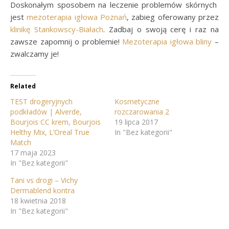
Doskonałym sposobem na leczenie problemów skórnych
jest
mezoterapia igłowa Poznań
, zabieg oferowany przez
klinikę Stankowscy-Białach
. Zadbaj o swoją cerę i raz na
zawsze zapomnij o problemie!
Mezoterapia igłowa bliny
–
zwalczamy je!
Related
TEST drogeryjnych
Kosmetyczne
podkładów | Alverde,
rozczarowania 2
Bourjois CC krem, Bourjois
19 lipca 2017
Helthy Mix, L’Oreal True
In "Bez kategorii"
Match
17 maja 2023
In "Bez kategorii"
Tani vs drogi – Vichy
Dermablend kontra
18 kwietnia 2018
In "Bez kategorii"