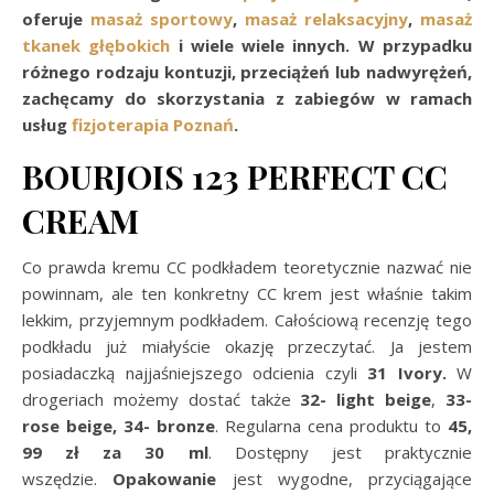
oferuje
masaż sportowy
,
masaż relaksacyjny
,
masaż
tkanek głębokich
i wiele wiele innych. W przypadku
różnego rodzaju kontuzji, przeciążeń lub nadwyrężeń,
zachęcamy do skorzystania z zabiegów w ramach
usług
fizjoterapia Poznań
.
BOURJOIS 123 PERFECT CC
CREAM
Co prawda kremu CC podkładem teoretycznie nazwać nie
powinnam, ale ten konkretny CC krem jest właśnie takim
lekkim, przyjemnym podkładem. Całościową recenzję tego
podkładu już miałyście okazję przeczytać. Ja jestem
posiadaczką najjaśniejszego odcienia czyli
31 Ivory.
W
drogeriach możemy dostać także
32- light beige
,
33-
rose beige, 34- bronze
. Regularna cena produktu to
45,
99 zł za 30 ml
. Dostępny jest praktycznie
wszędzie.
Opakowanie
jest wygodne, przyciągające