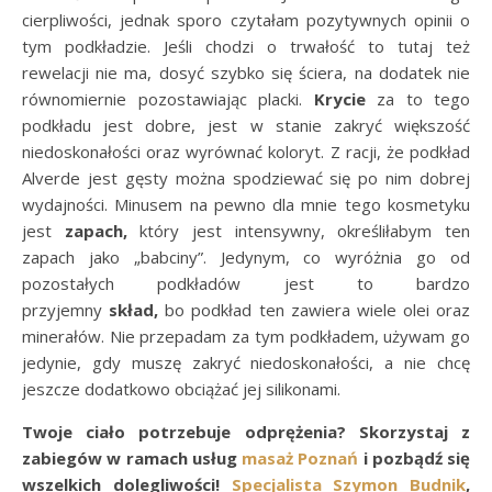
cierpliwości, jednak sporo czytałam pozytywnych opinii o
tym podkładzie. Jeśli chodzi o trwałość to tutaj też
rewelacji nie ma, dosyć szybko się ściera, na dodatek nie
równomiernie pozostawiając placki.
Krycie
za to tego
podkładu jest dobre, jest w stanie zakryć większość
niedoskonałości oraz wyrównać koloryt. Z racji, że podkład
Alverde jest gęsty można spodziewać się po nim dobrej
wydajności. Minusem na pewno dla mnie tego kosmetyku
jest
zapach,
który jest intensywny, określiłabym ten
zapach jako „babciny”. Jedynym, co wyróżnia go od
pozostałych podkładów jest to bardzo
przyjemny
skład,
bo podkład ten zawiera wiele olei oraz
minerałów. Nie przepadam za tym podkładem, używam go
jedynie, gdy muszę zakryć niedoskonałości, a nie chcę
jeszcze dodatkowo obciążać jej silikonami.
Twoje ciało potrzebuje odprężenia? Skorzystaj z
zabiegów w ramach usług
masaż Poznań
i pozbądź się
wszelkich dolegliwości!
Specjalista Szymon Budnik
,