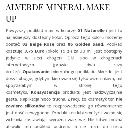
ALVERDE MINERAL MAKE
UP
Powyższy podkład mam w kolorze
01 Naturelle
i jest to
najjaśniejszy dostępny kolor. Oprócz tego koloru możemy
dostać:
03 Beige Rose
oraz
06 Golden Sand
. Podkład
kosztuje
3,75 Euro
(około 15 zł) za 30 ml, jest dostępny
jedynie w sieci drogerii DM albo w drogeriach
internetowych (prawie dwa razy
drożej).
Opakowanie
mineralnego podkładu Alverde jest
dosyć ubogie, gdybym kierowała się tylko wizerunkiem, nie
spojrzałabym w stronę tego
kosmetyku.
Konsystencja
produktu jest nadzwyczajnie
gęsta, a aplikacja nieco trudna. Z racji, że kosmetyk ten
nie
zawiera silikonów
to rozprowadzenie go równomiernie
jest dość niewygodne. Produkt ten lubi smużyć i wolno się
wchłania zostawiając wyraźną warstwę. Nie łatwo można
utrwalić ten podkład pudrem. Ja nie mam do niego