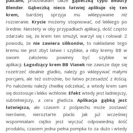
palcami,
próbowałam także
gąbeczką typu Beauty
Blender
.
Gąbeczką nieco łatwiej aplikuje się ten
krem,
bardziej sprzyja mu wklepywanie niż
rozcieranie.
Krycie
możemy stopniować, od lekkiego po
średnie. Niestety w oby przypadkach aplikacji, dość często
zdarzało się, że krem ten smużył, warzył się i rolował. Z
powodu, że
nie zawiera silikonów,
to nakładanie tego
kremu nie jest zbyt łatwe i szybkie, a niby kremy BB w
swoim założeniu powinny być szybkie w
aplikacji.
Łagodzący krem BB Vianek
nie zawsze daje się
rozetrzeć idealnie gładko, należy go wklepywać małymi
porcjami, ale też ostrożnie, bo łatwo przesadzić z ilością.
Po nałożeniu należy chwilkę odczekać, a wtedy krem sam
się dostosuje i lekko wchłonie.
Efekt
wtedy jest ładniejszy,
subtelniejszy, a cera gładsza.
Aplikacja gąbką jest
łatwiejsza,
ale czasem z pośpiechu może zostawić
nierówne, nieroztarte placki. Jak już wcześniej
wspomniałam ciężko jest wyczuć odpowiednią ilość
produktu, czasem jedna pełna pompka to za dużo i wtedy