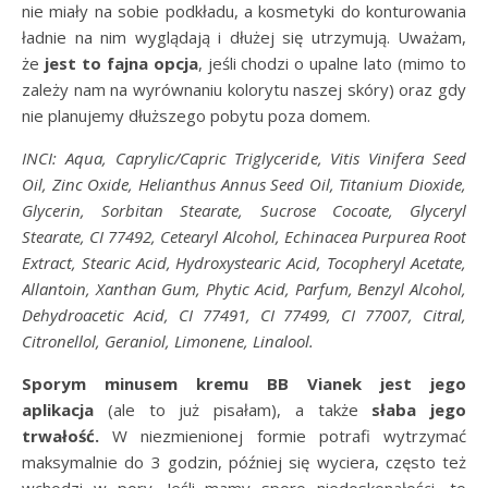
nie miały na sobie podkładu, a kosmetyki do konturowania
ładnie na nim wyglądają i dłużej się utrzymują. Uważam,
że
jest to fajna opcja
, jeśli chodzi o upalne lato (mimo to
zależy nam na wyrównaniu kolorytu naszej skóry) oraz gdy
nie planujemy dłuższego pobytu poza domem.
INCI: Aqua, Caprylic/Capric Triglyceride, Vitis Vinifera Seed
Oil, Zinc Oxide, Helianthus Annus Seed Oil, Titanium Dioxide,
Glycerin, Sorbitan Stearate, Sucrose Cocoate, Glyceryl
Stearate, CI 77492, Cetearyl Alcohol, Echinacea Purpurea Root
Extract, Stearic Acid, Hydroxystearic Acid, Tocopheryl Acetate,
Allantoin, Xanthan Gum, Phytic Acid, Parfum, Benzyl Alcohol,
Dehydroacetic Acid, CI 77491, CI 77499, CI 77007, Citral,
Citronellol, Geraniol, Limonene, Linalool.
Sporym minusem kremu BB Vianek jest jego
aplikacja
(ale to już pisałam), a także
słaba jego
trwałość.
W niezmienionej formie potrafi wytrzymać
maksymalnie do 3 godzin, później się wyciera, często też