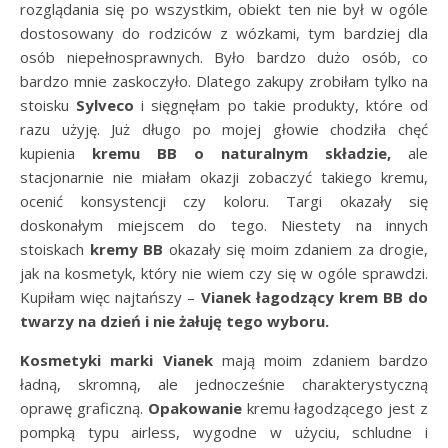
rozglądania się po wszystkim, obiekt ten nie był w ogóle
dostosowany do rodziców z wózkami, tym bardziej dla
osób niepełnosprawnych. Było bardzo dużo osób, co
bardzo mnie zaskoczyło. Dlatego zakupy zrobiłam tylko na
stoisku
Sylveco
i sięgnęłam po takie produkty, które od
razu użyję. Już długo po mojej głowie chodziła chęć
kupienia
kremu BB o naturalnym składzie,
ale
stacjonarnie nie miałam okazji zobaczyć takiego kremu,
ocenić konsystencji czy koloru. Targi okazały się
doskonałym miejscem do tego. Niestety na innych
stoiskach
kremy BB
okazały się moim zdaniem za drogie,
jak na kosmetyk, który nie wiem czy się w ogóle sprawdzi.
Kupiłam więc najtańszy –
Vianek łagodzący krem BB do
twarzy na dzień i nie żałuję tego wyboru.
Kosmetyki marki Vianek
mają moim zdaniem bardzo
ładną, skromną, ale jednocześnie charakterystyczną
oprawę graficzną.
Opakowanie
kremu łagodzącego jest z
pompką typu airless, wygodne w użyciu, schludne i