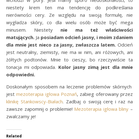
wchodzi w pory. Jeśli mamy sporo niedoskonałości, to
niestety krem ten ma tendencję do podkreślania
nierówności cery. Ze względu na swoją formułę, nie
wygładza skóry, co dla wielu osób może być mega
minusem. Niestety
nie ma też właściwości
matujących.
Ja
posiadam odcień jasny, i moim zdaniem
dla mnie jest nieco za jasny, zwłaszcza latem.
Odcień
jest neutralny, ziemisty, nie ma w nim, ani różowych, ani
żółtych podtonów. Mnie to cieszy, bo rzeczywiście ta
tonacja mi odpowiada.
Kolor jasny zimą jest dla mnie
odpowiedni.
Doskonałym sposobem na leczenie problemów skórnych
jest
mezoterapia igłowa Poznań
, zabieg oferowany przez
klinikę Stankowscy-Białach
. Zadbaj o swoją cerę i raz na
zawsze zapomnij o problemie!
Mezoterapia igłowa bliny
–
zwalczamy je!
Related