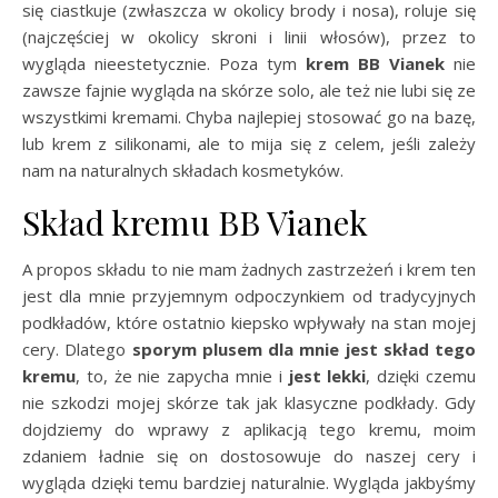
się ciastkuje (zwłaszcza w okolicy brody i nosa), roluje się
(najczęściej w okolicy skroni i linii włosów), przez to
wygląda nieestetycznie. Poza tym
krem BB Vianek
nie
zawsze fajnie wygląda na skórze solo, ale też nie lubi się ze
wszystkimi kremami. Chyba najlepiej stosować go na bazę,
lub krem z silikonami, ale to mija się z celem, jeśli zależy
nam na naturalnych składach kosmetyków.
Skład kremu BB Vianek
A propos składu to nie mam żadnych zastrzeżeń i krem ten
jest dla mnie przyjemnym odpoczynkiem od tradycyjnych
podkładów, które ostatnio kiepsko wpływały na stan mojej
cery. Dlatego
sporym plusem dla mnie jest skład tego
kremu
, to, że nie zapycha mnie i
jest lekki
, dzięki czemu
nie szkodzi mojej skórze tak jak klasyczne podkłady. Gdy
dojdziemy do wprawy z aplikacją tego kremu, moim
zdaniem ładnie się on dostosowuje do naszej cery i
wygląda dzięki temu bardziej naturalnie. Wygląda jakbyśmy