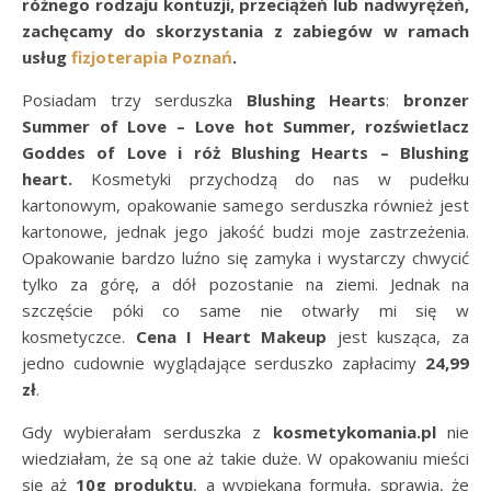
różnego rodzaju kontuzji, przeciążeń lub nadwyrężeń,
zachęcamy do skorzystania z zabiegów w ramach
usług
fizjoterapia Poznań
.
Posiadam trzy serduszka
Blushing Hearts
:
bronzer
Summer of Love – Love hot Summer, rozświetlacz
Goddes of Love i róż Blushing Hearts – Blushing
heart.
Kosmetyki przychodzą do nas w pudełku
kartonowym, opakowanie samego serduszka również jest
kartonowe, jednak jego jakość budzi moje zastrzeżenia.
Opakowanie bardzo luźno się zamyka i wystarczy chwycić
tylko za górę, a dół pozostanie na ziemi. Jednak na
szczęście póki co same nie otwarły mi się w
kosmetyczce.
Cena I Heart Makeup
jest kusząca, za
jedno cudownie wyglądające serduszko zapłacimy
24,99
zł
.
Gdy wybierałam serduszka z
kosmetykomania.pl
nie
wiedziałam, że są one aż takie duże. W opakowaniu mieści
się aż
10g produktu
, a wypiekana formuła, sprawia, że