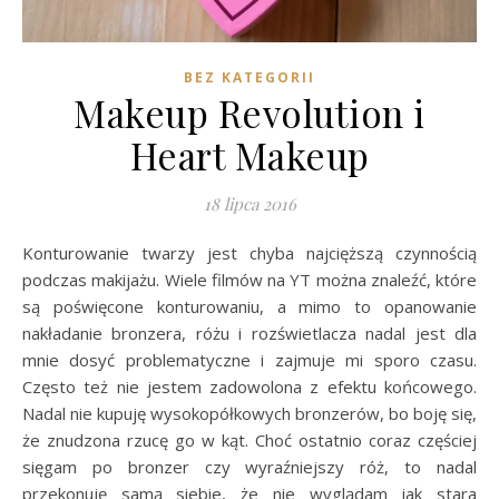
BEZ KATEGORII
Makeup Revolution i
Heart Makeup
18 lipca 2016
Konturowanie twarzy jest chyba najcięższą czynnością
podczas makijażu. Wiele filmów na YT można znaleźć, które
są poświęcone konturowaniu, a mimo to opanowanie
nakładanie bronzera, różu i rozświetlacza nadal jest dla
mnie dosyć problematyczne i zajmuje mi sporo czasu.
Często też nie jestem zadowolona z efektu końcowego.
Nadal nie kupuję wysokopółkowych bronzerów, bo boję się,
że znudzona rzucę go w kąt. Choć ostatnio coraz częściej
sięgam po bronzer czy wyraźniejszy róż, to nadal
przekonuję samą siebie, że nie wyglądam jak stara