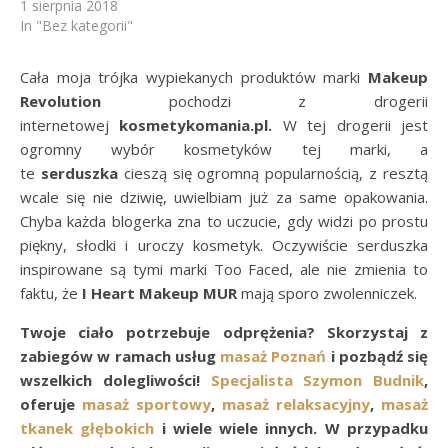
1 sierpnia 2018
In "Bez kategorii"
Cała moja trójka wypiekanych produktów marki
Makeup
Revolution
pochodzi z drogerii
internetowej
kosmetykomania.pl.
W tej drogerii jest
ogromny wybór kosmetyków tej marki, a
te
serduszka
cieszą się ogromną popularnością, z resztą
wcale się nie dziwię, uwielbiam już za same opakowania.
Chyba każda blogerka zna to uczucie, gdy widzi po prostu
piękny, słodki i uroczy kosmetyk. Oczywiście serduszka
inspirowane są tymi marki Too Faced, ale nie zmienia to
faktu, że
I
Heart Makeup MUR
mają sporo zwolenniczek.
Twoje ciało potrzebuje odprężenia? Skorzystaj z
zabiegów w ramach usług
masaż Poznań
i pozbądź się
wszelkich dolegliwości!
Specjalista Szymon Budnik
,
oferuje
masaż sportowy
,
masaż relaksacyjny
,
masaż
tkanek głębokich
i wiele wiele innych. W przypadku