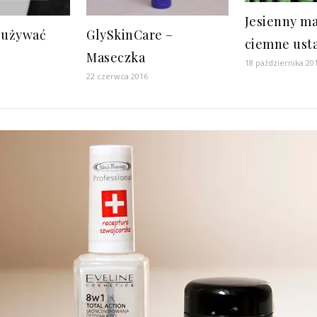
Jesienny ma
 zużywać
GlySkinCare –
ciemne usta
Maseczka
18 października 20
22 czerwca 2016