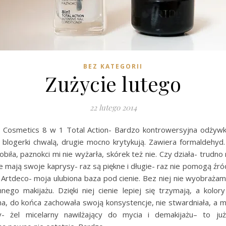
BEZ KATEGORII
Zużycie lutego
22 lutego 2014
e Cosmetics 8 w 1 Total Action- Bardzo kontrowersyjna odżywk
 blogerki chwalą, drugie mocno krytykują. Zawiera formaldehyd
robiła, paznokci mi nie wyżarła, skórek też nie. Czy działa- trudno
 mają swoje kaprysy- raz są piękne i długie- raz nie pomogą źró
. Artdeco- moja ulubiona baza pod cienie. Bez niej nie wyobraża
nego makijażu. Dzięki niej cienie lepiej się trzymają, a kolory
a, do końca zachowała swoją konsystencje, nie stwardniała, a m
y- żel micelarny nawilżający do mycia i demakijażu– to ju