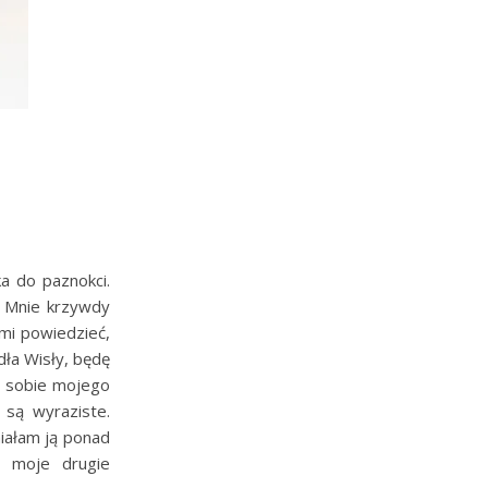
a do paznokci.
. Mnie krzywdy
 mi powiedzieć,
dła Wisły, będę
m sobie mojego
 są wyraziste.
iałam ją ponad
ż moje drugie