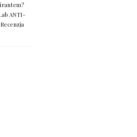
pirantem?
Lab ANTI-
 Recenzja