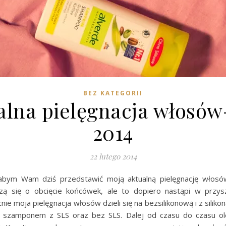
BEZ KATEGORII
alna pielęgnacja włosów-
2014
22 lutego 2014
łabym Wam dziś przedstawić moją aktualną pielęgnację włosó
zą się o obcięcie końcówek, ale to dopiero nastąpi w przys
ie moja pielęgnacja włosów dzieli się na bezsilikonową i z silikon
szamponem z SLS oraz bez SLS. Dalej od czasu do czasu ole