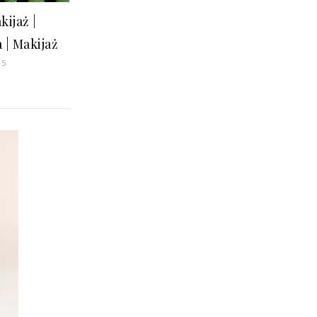
kijaż |
 | Makijaż
15