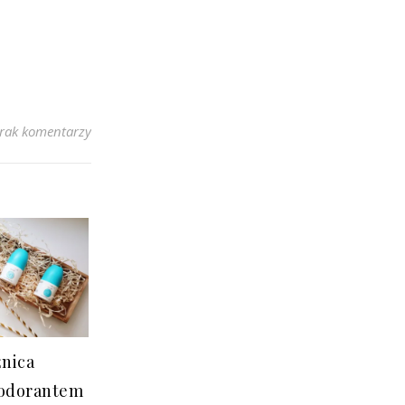
rak komentarzy
żnica
zodorantem