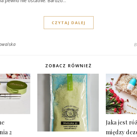
na pewno nie ostatnie. Bardzo…
CZYTAJ DALEJ
owalska
B
ZOBACZ RÓWNIEŻ
ne
Jaka jest ró
nia 2
między de