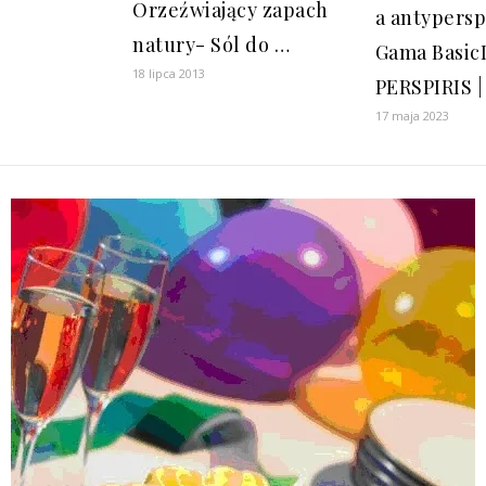
Orzeźwiający zapach
a antypers
natury- Sól do …
Gama Basic
18 lipca 2013
PERSPIRIS |
17 maja 2023