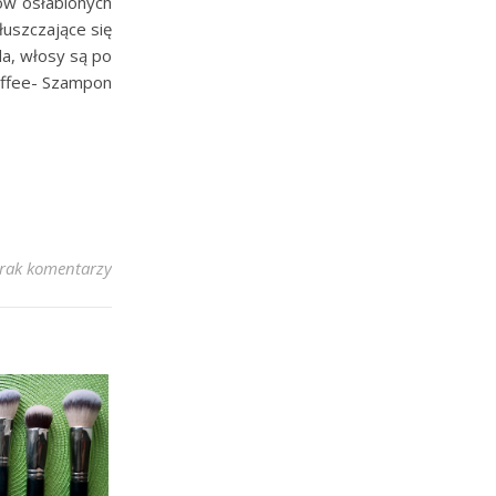
ów osłabionych
uszczające się
a, włosy są po
Kaffee- Szampon
rak komentarzy