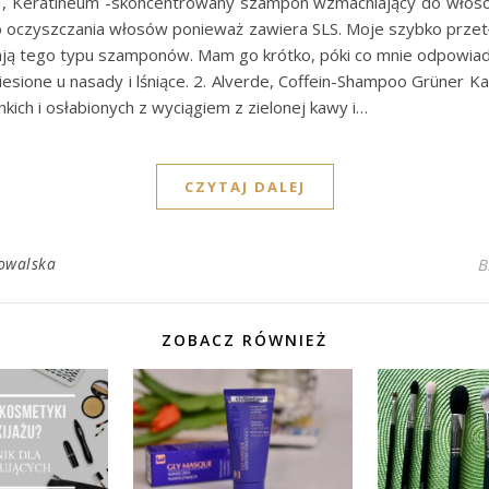
, Keratineum -skoncentrowany szampon wzmacniający do włos
oczyszczania włosów ponieważ zawiera SLS. Moje szybko przetł
ą tego typu szamponów. Mam go krótko, póki co mnie odpowiad
iesione u nasady i lśniące. 2. Alverde, Coffein-Shampoo Grüner 
kich i osłabionych z wyciągiem z zielonej kawy i…
CZYTAJ DALEJ
owalska
B
ZOBACZ RÓWNIEŻ