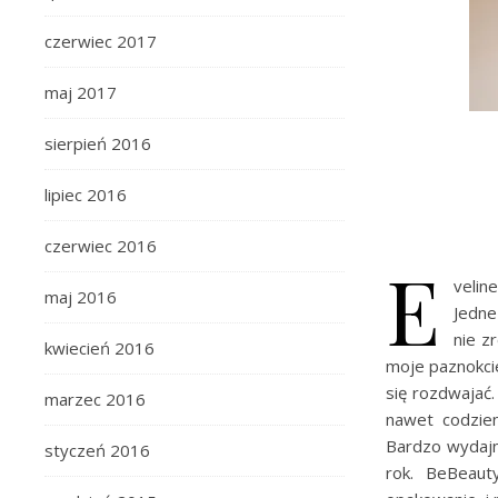
czerwiec 2017
maj 2017
sierpień 2016
lipiec 2016
czerwiec 2016
E
velin
maj 2016
Jedne
nie z
kwiecień 2016
moje paznokcie
się rozdwajać
marzec 2016
nawet codzien
Bardzo wydajn
styczeń 2016
rok. BeBeaut