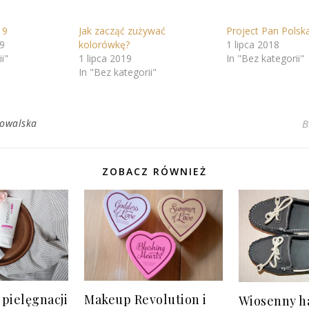
19
Jak zacząć zużywać
Project Pan Polsk
19
kolorówkę?
1 lipca 2018
i"
1 lipca 2019
In "Bez kategorii"
In "Bez kategorii"
Kowalska
B
ZOBACZ RÓWNIEŻ
pielęgnacji
Makeup Revolution i
Wiosenny ha