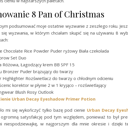
mś cieniu w najstarszych paletach.
owanie 8 Pan of Christmas
łabym podsumować moje ostatnie wyzwanie z zeszłego roku. Jes
 się wyzwania, w którym chciałam skupić się na używaniu 8 wy
ach:
e Chocolate Rice Powder Puder ryżowy Biała czekolada
ebrow Set Duo
ria Różowa, Łagodzący krem BB SPF 15
u Bronzer Puder brązujący do twarzy
er Highlighter Rozświetlacz do twarzy o chłodnym odcieniu
 Scenic korektor w płynie 2 w 1 kryjąco – rozświetlający
ngwear Blush Rosy Outlook
Cienie Urban Decay Eyeshadow Primer Potion
ało mi się wykończyć tylko bazę pod cienie
Urban Decay Eyes
 ogromną satysfakcję pod tym względem, ponieważ to był pr
mi niespodziewajkę, w najgorszym dla mnie okresie i dzięki