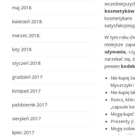
wcześniejszyc
maj 2018
kosmetyków 
kosmetykami
kwiecień 2018
satysfakcjonuj
marzec 2018
W tym roku ch
mniejsze zapa
luty 2018
używania,
cz
zarzekać się, 
styczeń 2018
pewien
kodek
grudzień 2017
Nie kupię ż
błyszczyki i
listopad 2017
Nie kupię l
Rzecz, któ
październik 2017
„capsule bea
Mogę kupić 
sierpień 2017
Prezenty (i 
Mogę sobie 
lipiec 2017