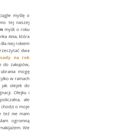
ciągle myślę o
no tej naszej
am
myśli o roku
anka Ania, która
dla niej rokiem
przeczytać dwa
asady na rok
am do zakupów,
 ubrania mogę
 tylko w ramach
 jak olejek do
acji. Olejku i
liczalna, ale
i chodzi o moje
e też nie mam
 Mam ogromną
 makijażem. We