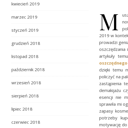
kwiecień 2019
M
us
marzec 2019
no
po
styczeń 2019
2019 w konte
prowadzi geni
grudzień 2018
oszczędzania 
artykuły tem
listopad 2018
oszczędnego 
październik 2018
dzięki temu 
policzyć na pa
wrzesień 2018
zastąpienia t
demakijażu cz
sierpień 2018
esencji nie 
sprawiła mi og
lipiec 2018
zapasy kosme
potrzeby ku
czerwiec 2018
motywację do 