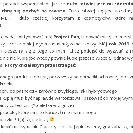
h postach wspominałam już, że
dużo łatwiej jest mi zdecyd
chcę się pozbyć na zawsze.
Dużo łatwiej się jest rozstać
 MEH i dużo częściej korzystam z kosmetyków, które n
ą.
cę nadal kontynuować mój
Project Pan
, kupować mniej kosmetyk
sy i coraz mniej wyrzucać nieużywane rzeczy. Mój
rok 2019 
yli cieszenia się z tego co mam. Chcę podejść do wyzwań z r
że nic nie kupię (bo wtedy pewnie kupię jeszcze więcej), jednak w
s, który chciałabym przestrzegać:
adnego produktu do ust, począwszy od pomadki ochronnej, po szm
 kredki
akieru do paznokci – zarówno zwykłego, jak i hybrydowego
rą kupię musi być naprawdę wartościowa i pasować do mojej wym
uty collection” (*toaletka w pigułce)
produkt, który mi się skończył i nie mam innego
paczki PR ;)) się nie liczą
kupić maksymalnie 2 palety cieni, najlepiej wtedy, gdy zobaczę de