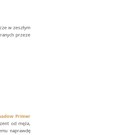
zcze w zeszłym
branych przeze
hadow Primer
ezent od męża,
 temu naprawdę