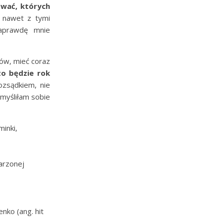
ować, których
, nawet z tymi
aprawdę mnie
ów, mieć coraz
to będzie rok
ozsądkiem, nie
ymyśliłam sobie
inki,
arzonej
nko (ang. hit