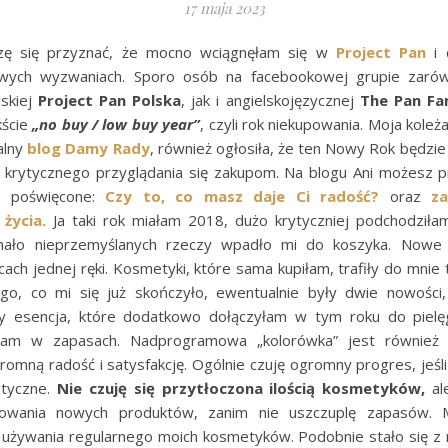
17 maja 2023
zę się przyznać, że mocno wciągnęłam się w
Project Pan
i 
wych wyzwaniach. Sporo osób na facebookowej grupie zarów
lskiej
Project Pan Polska
, jak i angielskojęzycznej
The Pan F
kście
„no buy / low buy year”
, czyli rok niekupowania. Moja koleż
alny
blog Damy Rady
, również ogłosiła, że ten Nowy Rok będzie 
i krytycznego przyglądania się zakupom. Na blogu Ani możesz 
u poświęcone:
Czy to, co masz daje Ci radość?
oraz
z
życia.
Ja taki rok miałam 2018, dużo krytyczniej podchodził
mało nieprzemyślanych rzeczy wpadło mi do koszyka. Nowe
lcach jednej ręki. Kosmetyki, które sama kupiłam, trafiły do mnie
ego, co mi się już skończyło, ewentualnie były dwie nowości,
y esencja, które dodatkowo dołączyłam w tym roku do pielęgn
mam w zapasach. Nadprogramowa „kolorówka” jest również po
romną radość i satysfakcję. Ogólnie czuję ogromny progres, jeśl
tyczne.
Nie czuję się przytłoczona ilością kosmetyków,
al
powania nowych produktów, zanim nie uszczuplę zapasów.
używania regularnego moich kosmetyków. Podobnie stało się z