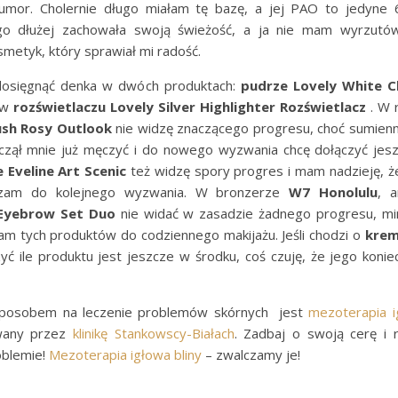
umor. Cholernie długo miałam tę bazę, a jej PAO to jedyne 
ugo dłużej zachowała swoją świeżość, a ja nie mam wyrzutów
metyk, który sprawiał mi radość.
dosięgnąć denka w dwóch produktach:
pudrze Lovely White C
 w
rozświetlaczu Lovely Silver Highlighter Rozświetlacz
. W 
sh Rosy Outlook
nie widzę znaczącego progresu, choć sumien
aczął mnie już męczyć i do nowego wyzwania chcę dołączyć jesz
Eveline Art Scenic
też widzę spory progres i mam nadzieję, że
czam do kolejnego wyzwania. W bronzerze
W7 Honolulu
, a
 Eyebrow Set Duo
nie widać w zasadzie żadnego progresu, m
am tych produktów do codziennego makijażu. Jeśli chodzi o
krem
yć ile produktu jest jeszcze w środku, coś czuję, że jego koni
posobem na leczenie problemów skórnych jest
mezoterapia 
wany przez
klinikę Stankowscy-Białach
. Zadbaj o swoją cerę i
oblemie!
Mezoterapia igłowa bliny
– zwalczamy je!