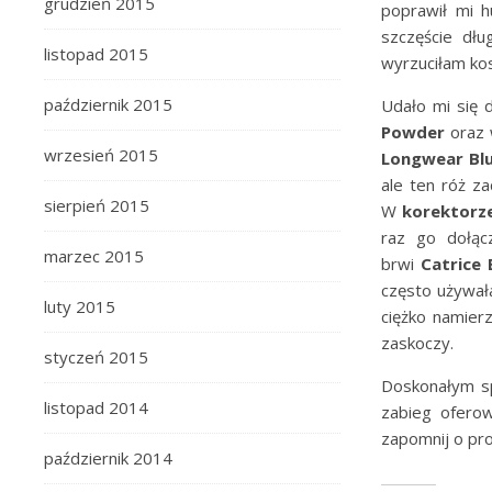
grudzień 2015
poprawił mi h
szczęście dł
listopad 2015
wyrzuciłam kos
październik 2015
Udało mi się 
Powder
oraz
wrzesień 2015
Longwear Blu
ale ten róż z
sierpień 2015
W
korektorze 
raz go dołą
marzec 2015
brwi
Catrice
często używał
luty 2015
ciężko namierz
zaskoczy.
styczeń 2015
Doskonałym s
listopad 2014
zabieg ofero
zapomnij o pr
październik 2014