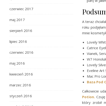
pan) w jaki
czerwiec 2017
Podsum
maj 2017
A teraz chcia
roku podjęłam
sierpień 2016
mnie kosmetyk
lipiec 2016
Lovely Whit
Catrice Ey
czerwiec 2016
Vianek, Se
W7 Honolul
maj 2016
Lovely Silv
Eveline Art
kwiecień 2016
Mac Pro Lo
Baza Pod 
marzec 2016
Całkowicie ud
styczeń 2016
Potion.
Czuję
który zrobił 