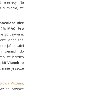
6 miesięcy. Na
 sumienia, że
hocolate Rice
różu
MAC Pro
nie go używam,
cze jeden róż.
 to już ostatni
ni cieniach do
imo, że bardzo
 BB Vianek
to
ec mnie jeszcze
igłowa Poznań
,
 raz na zawsze