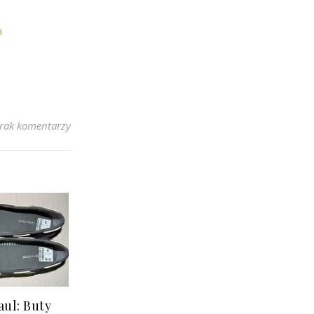
a
rak komentarzy
ul: Buty