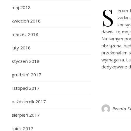
S
maj 2018
erum t
zadani
kwiecień 2018
konsys
dawna to moje
marzec 2018
Na samym pocz
obciążona, będ
luty 2018
przekonałam s
wymagania. Lat
styczeń 2018
dedykowane do
grudzień 2017
listopad 2017
październik 2017
Renata K
sierpień 2017
lipiec 2017