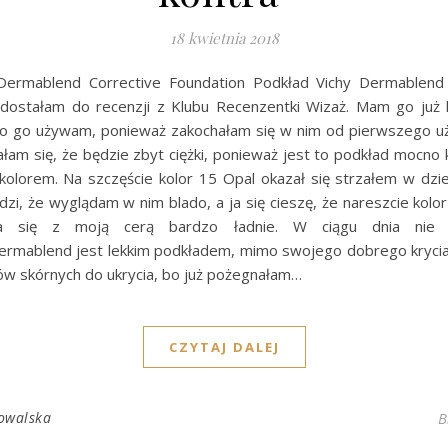
18 kwietnia 2018
 Dermablend Corrective Foundation Podkład Vichy Dermablend
dostałam do recenzji z Klubu Recenzentki Wizaż. Mam go już ki
o go używam, ponieważ zakochałam się w nim od pierwszego uż
ałam się, że będzie zbyt ciężki, ponieważ jest to podkład mocno 
 kolorem. Na szczęście kolor 15 Opal okazał się strzałem w dzie
zi, że wyglądam w nim blado, a ja się cieszę, że nareszcie kolor 
pia się z moją cerą bardzo ładnie. W ciągu dnia nie 
Dermablend jest lekkim podkładem, mimo swojego dobrego krycia.
 skórnych do ukrycia, bo już pożegnałam…
CZYTAJ DALEJ
owalska
B