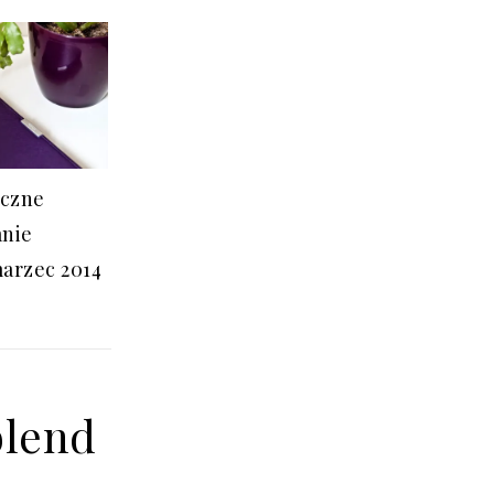
czne
nie
arzec 2014
blend