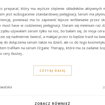
o preparat, który ma wyższe stężenie składników aktywnych n
em jest wzbogacenie standardowej pielęgnacji. Serum ma płynną
tencję, ponieważ ma to zapewnić lepsze wchłanianie przez s
 must have w codziennej pielęgnacji. Staram się minimum raz dzi
ątku używałam serum tylko na noc, bo bałam się, że moja cera
zie się nadmiernie świecić, a makijaż przez to będzie tracił na świ
ię do dołączenia serum także na dzień, ale co do tego kosmety
em trafiłam na serum Organic Therapy, które ma za zadanie ścią
 cery tłustej…
CZYTAJ DALEJ
owalska
B
ZOBACZ RÓWNIEŻ