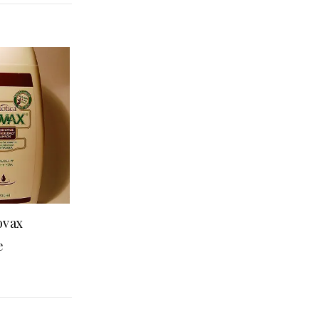
ovax
e