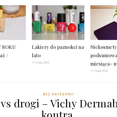
Y ROKU
Lakiery do paznokci na
Niekosmety
aż /
lato
podsumowa
17 maja 2023
miesiąca- m
17 maja 2023
BEZ KATEGORII
 vs drogi – Vichy Derma
kontra