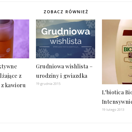
ZOBACZ RÓWNIEŻ
ktywne
Grudniowa wishlista –
lżające z
urodziny i gwiazdka
19 grudnia 2015
 z kawioru
L’biotica Bi
Intensywni
19 lutego 2013