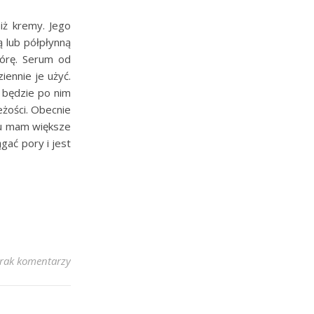
iż kremy. Jego
 lub półpłynną
kórę. Serum od
ennie je użyć.
 będzie po nim
eżości. Obecnie
ku mam większe
gać pory i jest
rak komentarzy