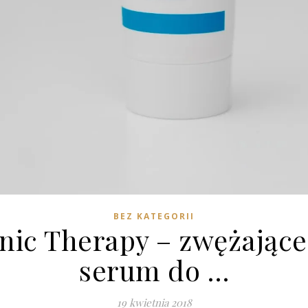
BEZ KATEGORII
nic Therapy – zwężające
serum do …
19 kwietnia 2018