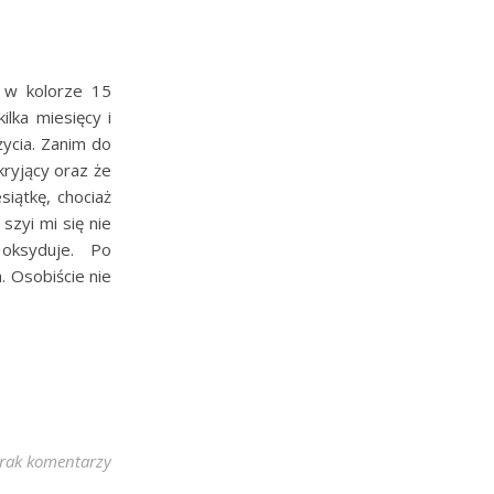
 w kolorze 15
lka miesięcy i
ycia. Zanim do
kryjący oraz że
siątkę, chociaż
szyi mi się nie
oksyduje. Po
 Osobiście nie
rak komentarzy