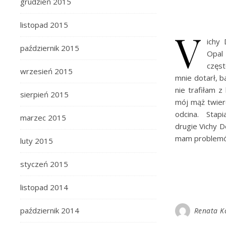
grudzień 2015
listopad 2015
V
ichy
październik 2015
Opal 
częst
wrzesień 2015
mnie dotarł, b
nie trafiłam z
sierpień 2015
mój mąż twierd
odcina. Sta
marzec 2015
drugie Vichy 
mam problemów
luty 2015
styczeń 2015
listopad 2014
październik 2014
Renata K