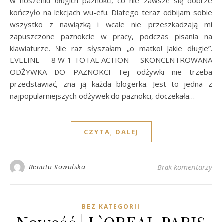
w noszeniu długich paznokci, co nie zawsze się dobrze
kończyło na lekcjach wu-efu. Dlatego teraz odbijam sobie
wszystko z nawiązką i wcale nie przeszkadzają mi
zapuszczone paznokcie w pracy, podczas pisania na
klawiaturze. Nie raz słyszałam „o matko! Jakie długie”.
EVELINE – 8 W 1 TOTAL ACTION – SKONCENTROWANA
ODŻYWKA DO PAZNOKCI Tej odżywki nie trzeba
przedstawiać, zna ją każda blogerka. Jest to jedna z
najpopularniejszych odżywek do paznokci, doczekała…
CZYTAJ DALEJ
Renata Kowalska
Brak komentarzy
BEZ KATEGORII