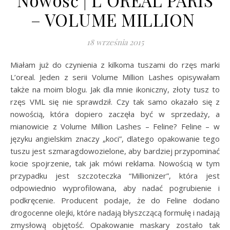
Nowość | L`OREAL PARIS
– VOLUME MILLION
18 września 2015
Miałam już do czynienia z kilkoma tuszami do rzęs marki
L’oreal. Jeden z serii Volume Million Lashes opisywałam
także na moim blogu. Jak dla mnie ikoniczny, złoty tusz to
rzęs VML się nie sprawdził. Czy tak samo okazało się z
nowością, która dopiero zaczęła być w sprzedaży, a
mianowicie z Volume Million Lashes – Feline? Feline – w
języku angielskim znaczy „koci”, dlatego opakowanie tego
tuszu jest szmaragdowozielone, aby bardziej przypominać
kocie spojrzenie, tak jak mówi reklama. Nowością w tym
przypadku jest szczoteczka “Millionizer”, która jest
odpowiednio wyprofilowana, aby nadać pogrubienie i
podkręcenie. Producent podaje, że do Feline dodano
drogocenne olejki, które nadają błyszczącą formułę i nadają
zmysłową objętość. Opakowanie maskary zostało tak