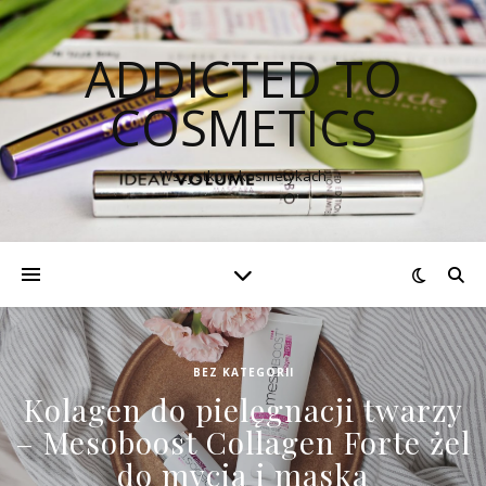
ADDICTED TO
COSMETICS
Wszystko o kosmetykach
BEZ KATEGORII
Kolagen do pielęgnacji twarzy
– Mesoboost Collagen Forte żel
do mycia i maska