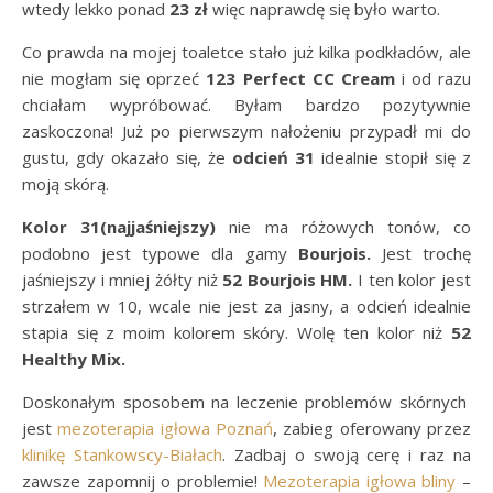
wtedy lekko ponad
23 zł
więc naprawdę się było warto.
Co prawda na mojej toaletce stało już kilka podkładów, ale
nie mogłam się oprzeć
123 Perfect CC Cream
i od razu
chciałam wypróbować. Byłam bardzo pozytywnie
zaskoczona! Już po pierwszym nałożeniu przypadł mi do
gustu, gdy okazało się, że
odcień 31
idealnie stopił się z
moją skórą.
Kolor 31(najjaśniejszy)
nie ma różowych tonów, co
podobno jest typowe dla gamy
Bourjois.
Jest trochę
jaśniejszy i mniej żółty niż
52 Bourjois HM.
I ten kolor jest
strzałem w 10, wcale nie jest za jasny, a odcień idealnie
stapia się z moim kolorem skóry. Wolę ten kolor niż
52
Healthy Mix.
Doskonałym sposobem na leczenie problemów skórnych
jest
mezoterapia igłowa Poznań
, zabieg oferowany przez
klinikę Stankowscy-Białach
. Zadbaj o swoją cerę i raz na
zawsze zapomnij o problemie!
Mezoterapia igłowa bliny
–