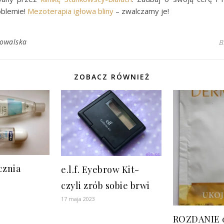
oblemie!
Mezoterapia igłowa bliny
– zwalczamy je!
Kowalska
B
ZOBACZ RÓWNIEŻ
cznia
e.l.f. Eyebrow Kit-
czyli zrób sobie brwi
17 maja 2023
ROZDANIE 0