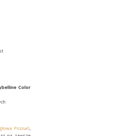
st
belline Color
ych
igłowa Poznań
,
 raz na zawsze