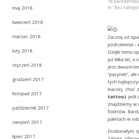
18 październik
In "Bez kategori
maj 2018
kwiecień 2018
marzec 2018
Zacznę od opak
podrobienia –
luty 2018
Dzięki temu op
już kilka lat,
styczeń 2018
jest dwustronn
“pacynek”, ale
grudzień 2017
tych najlepszy
inaczej, choć
listopad 2017
tattoo)
. Jeśl
znajdziemy w n
październik 2017
fioletów. Bard
paletach w odc
sierpień 2017
Doskonałym s
lipiec 2017
zabieg ofero