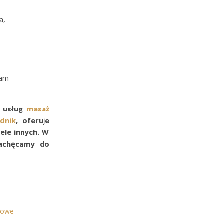
a,
łam
 usług
masaż
dnik
, oferuje
iele innych. W
zachęcamy do
–
nowe