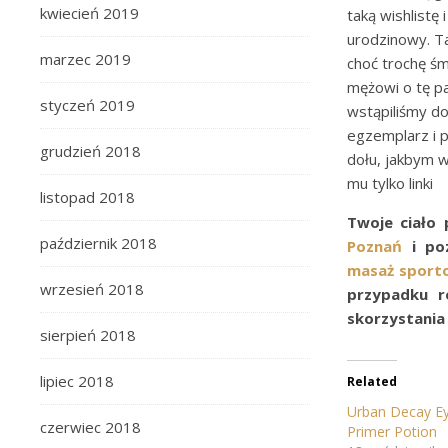
kwiecień 2019
taką wishlistę 
urodzinowy. Ta
marzec 2019
choć trochę śm
mężowi o tę pa
styczeń 2019
wstąpiliśmy do
egzemplarz i p
grudzień 2018
dołu, jakbym 
mu tylko linki
listopad 2018
Twoje ciało 
październik 2018
Poznań
i poz
masaż sport
wrzesień 2018
przypadku r
skorzystania
sierpień 2018
lipiec 2018
Related
Urban Decay E
czerwiec 2018
Primer Potion