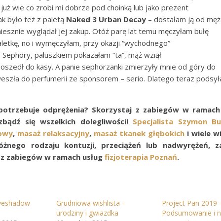
i już wie co zrobi mi dobrze pod choinką lub jako prezent
k było też z paletą
Naked 3 Urban Decay
– dostałam ją od męż
iesznie wyglądał jej zakup. Otóż parę lat temu męczyłam bułę
letkę, no i wymęczyłam, przy okazji “wychodnego”
 Sephory, paluszkiem pokazałam “ta”, mąż wziął
oszedł do kasy. A panie sephorzanki zmierzyły mnie od góry do
weszła do perfumerii ze sponsorem – serio. Dlatego teraz podsy
potrzebuje odprężenia? Skorzystaj z zabiegów w ramach
bądź się wszelkich dolegliwości!
Specjalista Szymon Bu
owy
,
masaż relaksacyjny
,
masaż tkanek głębokich
i wiele w
óżnego rodzaju kontuzji, przeciążeń lub nadwyrężeń, 
 z zabiegów w ramach usług
fizjoterapia Poznań
.
yeshadow
Grudniowa wishlista –
Project Pan 2019 
urodziny i gwiazdka
Podsumowanie i 