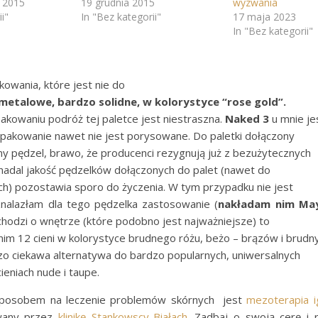
a 2015
19 grudnia 2015
wyzwania
i"
In "Bez kategorii"
17 maja 2023
In "Bez kategorii"
owania, które jest nie do
metalowe, bardzo solidne, w kolorystyce “rose gold”.
akowaniu podróż tej paletce jest niestraszna.
Naked 3
u mnie je
 a opakowanie nawet nie jest porysowane. Do paletki dołączony
y pędzel, brawo, że producenci rezygnują już z bezużytecznych
 nadal jakość pędzelków dołączonych do palet (nawet do
ch) pozostawia sporo do życzenia. W tym przypadku nie jest
 znalazłam dla tego pędzelka zastosowanie (
nakładam nim May
i chodzi o wnętrze (które podobno jest najważniejsze) to
im 12 cieni w kolorystyce brudnego różu, beżo – brązów i brudn
zo ciekawa alternatywa do bardzo popularnych, uniwersalnych
ieniach nude i taupe.
posobem na leczenie problemów skórnych jest
mezoterapia 
wany przez
klinikę Stankowscy-Białach
. Zadbaj o swoją cerę i