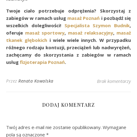
Twoje ciało potrzebuje odprężenia? Skorzystaj z
zabiegów w ramach usług
masaż Poznań
i pozbądź się
wszelkich dolegliwości!
Specjalista Szymon Budnik
,
oferuje
masaż sportowy
,
masaż relaksacyjny
,
masaż
tkanek głębokich
i wiele wiele innych. W przypadku
różnego rodzaju kontuzji, przeciążeń lub nadwyrężeń,
zachęcamy do skorzystania z zabiegów w ramach
usług
fizjoterapia Poznań
.
Przez
Renata Kowalska
Brak komentarzy
DODAJ KOMENTARZ
Twój adres e-mail nie zostanie opublikowany.
Wymagane
pola są oznaczone
*