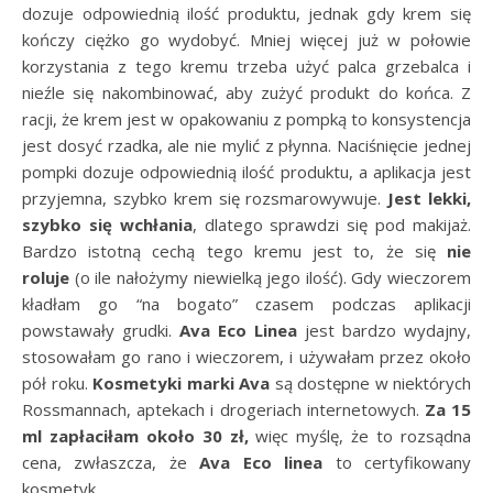
dozuje odpowiednią ilość produktu, jednak gdy krem się
kończy ciężko go wydobyć. Mniej więcej już w połowie
korzystania z tego kremu trzeba użyć palca grzebalca i
nieźle się nakombinować, aby zużyć produkt do końca. Z
racji, że krem jest w opakowaniu z pompką to konsystencja
jest dosyć rzadka, ale nie mylić z płynna. Naciśnięcie jednej
pompki dozuje odpowiednią ilość produktu, a aplikacja jest
przyjemna, szybko krem się rozsmarowywuje.
Jest lekki,
szybko się wchłania
, dlatego sprawdzi się pod makijaż.
Bardzo istotną cechą tego kremu jest to, że się
nie
roluje
(o ile nałożymy niewielką jego ilość). Gdy wieczorem
kładłam go “na bogato” czasem podczas aplikacji
powstawały grudki.
Ava Eco Linea
jest bardzo wydajny,
stosowałam go rano i wieczorem, i używałam przez około
pół roku.
Kosmetyki marki Ava
są dostępne w niektórych
Rossmannach, aptekach i drogeriach internetowych.
Za 15
ml zapłaciłam około 30 zł,
więc myślę, że to rozsądna
cena, zwłaszcza, że
Ava Eco linea
to certyfikowany
kosmetyk.