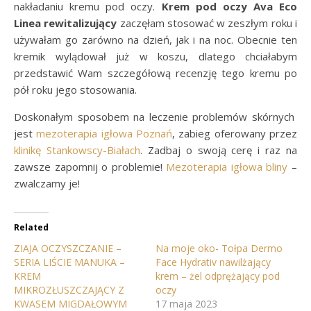
nakładaniu kremu pod oczy.
Krem pod oczy Ava Eco
Linea rewitalizujący
zaczęłam stosować w zeszłym roku i
używałam go zarówno na dzień, jak i na noc. Obecnie ten
kremik wylądował już w koszu, dlatego chciałabym
przedstawić Wam szczegółową recenzję tego kremu po
pół roku jego stosowania.
Doskonałym sposobem na leczenie problemów skórnych
jest
mezoterapia igłowa Poznań
, zabieg oferowany przez
klinikę Stankowscy-Białach
. Zadbaj o swoją cerę i raz na
zawsze zapomnij o problemie!
Mezoterapia igłowa bliny
–
zwalczamy je!
Related
ZIAJA OCZYSZCZANIE –
Na moje oko- Tołpa Dermo
SERIA LIŚCIE MANUKA –
Face Hydrativ nawilżający
KREM
krem – żel odprężający pod
MIKROZŁUSZCZAJĄCY Z
oczy
KWASEM MIGDAŁOWYM
17 maja 2023