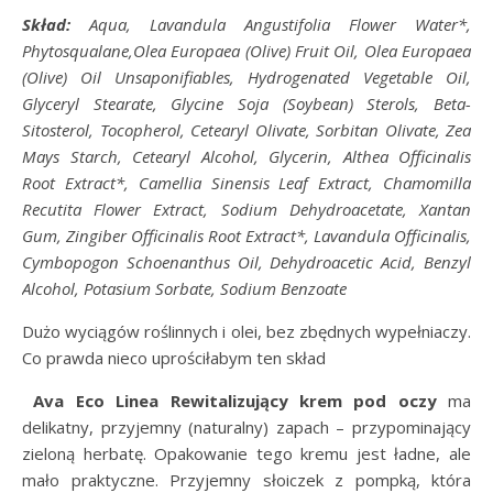
Skład:
Aqua, Lavandula Angustifolia Flower Water*,
Phytosqualane,Olea Europaea (Olive) Fruit Oil, Olea Europaea
(Olive) Oil Unsaponifiables, Hydrogenated Vegetable Oil,
Glyceryl Stearate, Glycine Soja (Soybean) Sterols, Beta-
Sitosterol, Tocopherol, Cetearyl Olivate, Sorbitan Olivate, Zea
Mays Starch, Cetearyl Alcohol, Glycerin, Althea Officinalis
Root Extract*, Camellia Sinensis Leaf Extract, Chamomilla
Recutita Flower Extract, Sodium Dehydroacetate, Xantan
Gum, Zingiber Officinalis Root Extract*, Lavandula Officinalis,
Cymbopogon Schoenanthus Oil, Dehydroacetic Acid, Benzyl
Alcohol, Potasium Sorbate, Sodium Benzoate
Dużo wyciągów roślinnych i olei, bez zbędnych wypełniaczy.
Co prawda nieco uprościłabym ten skład
Ava Eco Linea Rewitalizujący krem pod oczy
ma
delikatny, przyjemny (naturalny) zapach – przypominający
zieloną herbatę. Opakowanie tego kremu jest ładne, ale
mało praktyczne. Przyjemny słoiczek z pompką, która