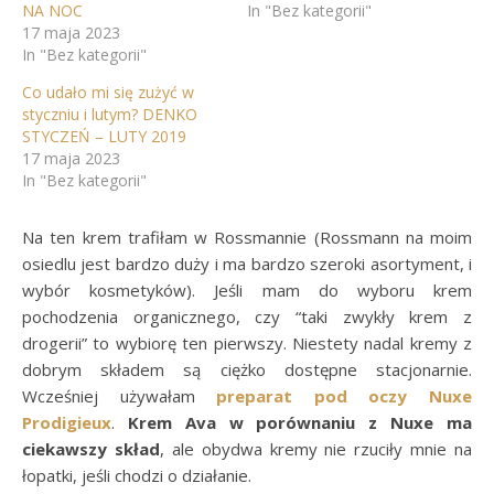
NA NOC
In "Bez kategorii"
17 maja 2023
In "Bez kategorii"
Co udało mi się zużyć w
styczniu i lutym? DENKO
STYCZEŃ – LUTY 2019
17 maja 2023
In "Bez kategorii"
Na ten krem trafiłam w Rossmannie (Rossmann na moim
osiedlu jest bardzo duży i ma bardzo szeroki asortyment, i
wybór kosmetyków). Jeśli mam do wyboru krem
pochodzenia organicznego, czy “taki zwykły krem z
drogerii” to wybiorę ten pierwszy. Niestety nadal kremy z
dobrym składem są ciężko dostępne stacjonarnie.
Wcześniej używałam
preparat pod oczy Nuxe
Prodigieux
.
Krem Ava w porównaniu z Nuxe ma
ciekawszy skład
, ale obydwa kremy nie rzuciły mnie na
łopatki, jeśli chodzi o działanie.