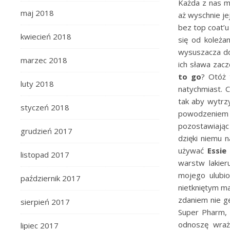
Każda z nas m
maj 2018
aż wyschnie je
bez top coat’
kwiecień 2018
się od koleżan
wysuszacza do
marzec 2018
ich sława zacz
to go
? Otóż 
luty 2018
natychmiast. C
tak aby wytrz
styczeń 2018
powodzeniem n
pozostawiając
grudzień 2017
dzięki niemu n
używać
Essie
listopad 2017
warstw lakier
mojego ulubi
październik 2017
nietkniętym ma
zdaniem nie g
sierpień 2017
Super Pharm, 
odnoszę wraż
lipiec 2017