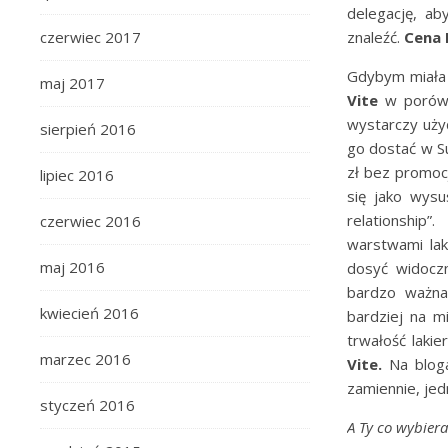
delegację, ab
znaleźć.
Cena 
czerwiec 2017
Gdybym miała
maj 2017
Vite
w porów
wystarczy uży
sierpień 2016
go dostać w Su
zł bez promoc
lipiec 2016
się jako wysu
relationshi
czerwiec 2016
warstwami lak
maj 2016
dosyć widoczn
bardzo ważna
kwiecień 2016
bardziej na mi
trwałość lakie
marzec 2016
Vite.
Na bloga
zamiennie, jed
styczeń 2016
A Ty co wybiera