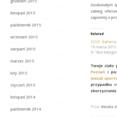
grudzień 2015
Doskonałym s
zabieg ofero
listopad 2015
zapomnij o pr
październik 2015
Related
wrzesień 2015
ESSIE: Baham
19 marca 2013
sierpień 2015
In "Bez kategori
marzec 2015
Twoje ciało 
Poznań
i poz
luty 2015
masaż sport
przypadku r
styczeń 2015
skorzystania
listopad 2014
Przez
Renata 
październik 2014