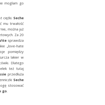
 nie mogłam go
t ciężki.
Seche
yć mu trwałość
rnie, można już
netowych. Za 20
Vite
sprawdza
kie „love-hate
oje pomiędzy
urcza lakier w
cówki. Dlatego
lek też tutaj
ssie
przedłuża
enniczki
Seche
mogę stosować
o go
.