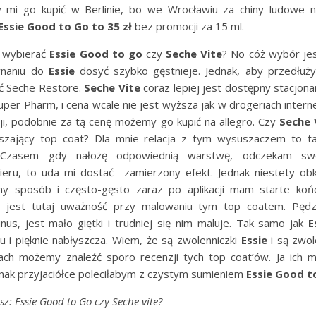
y mi go kupić w Berlinie, bo we Wrocławiu za chiny ludowe
Essie Good to Go to 35 zł
bez promocji za 15 ml.
 wybierać
Essie Good to go
czy
Seche Vite
? No cóż wybór jes
naniu do
Essie
dosyć szybko gęstnieje. Jednak, aby przedłuż
ć Seche Restore.
Seche Vite
coraz lepiej jest dostępny stacjona
per Pharm, i cena wcale nie jest wyższa jak w drogeriach inter
ji, podobnie za tą cenę możemy go kupić na allegro. Czy
Seche 
szający top coat? Dla mnie relacja z tym wysuszaczem to ta
p”. Czasem gdy nałożę odpowiednią warstwę, odczekam sw
ieru, to uda mi dostać zamierzony efekt. Jednak niestety obk
y sposób i często-gęsto zaraz po aplikacji mam starte koń
 jest tutaj uważność przy malowaniu tym top coatem. Pędze
nus, jest mało giętki i trudniej się nim maluje. Tak samo jak
E
ru i pięknie nabłyszcza. Wiem, że są zwolenniczki
Essie
i są zwol
ch możemy znaleźć sporo recenzji tych top coat’ów. Ja ich 
nak przyjaciółce poleciłabym z czystym sumieniem
Essie Good t
sz: Essie Good to Go czy Seche vite?