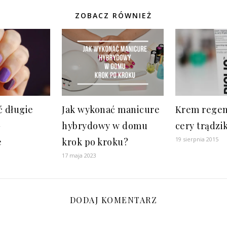
ZOBACZ RÓWNIEŻ
ć długie
Jak wykonać manicure
Krem regen
–
hybrydowy w domu
cery trądzi
19 sierpnia 2015
e
krok po kroku?
17 maja 2023
DODAJ KOMENTARZ