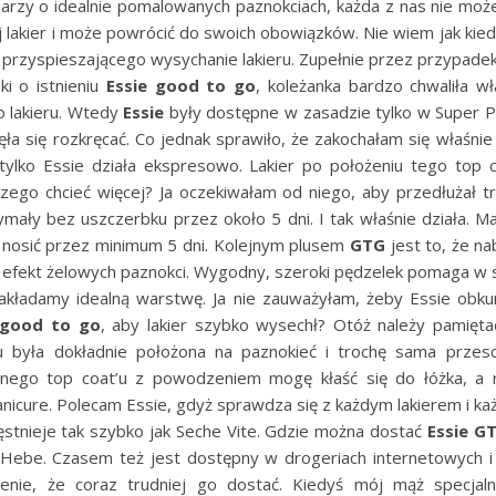
arzy o idealnie pomalowanych paznokciach, każda z nas nie może
j lakier i może powrócić do swoich obowiązków. Nie wiem jak ki
u przyspieszającego wysychanie lakieru. Zupełnie przez przypade
ki o istnieniu
Essie good to go
, koleżanka bardzo chwaliła wł
 lakieru. Wtedy
Essie
były dostępne w zasadzie tylko w Super P
ęła się rozkręcać. Co jednak sprawiło, że zakochałam się właśni
tylko Essie działa ekspresowo. Lakier po położeniu tego top 
zego chcieć więcej? Ja oczekiwałam od niego, aby przedłużał tr
ymały bez uszczerbku przez około 5 dni. I tak właśnie działa. M
osić przez minimum 5 dni. Kolejnym plusem
GTG
jest to, że na
 efekt żelowych paznokci. Wygodny, szeroki pędzelek pomaga w s
akładamy idealną warstwę. Ja nie zauważyłam, żeby Essie obkurc
 good to go
, aby lakier szybko wysechł? Otóż należy pamięta
u była dokładnie położona na paznokieć i trochę sama przesc
onego top coat’u z powodzeniem mogę kłaść się do łóżka, a 
nicure. Polecam Essie, gdyż sprawdza się z każdym lakierem i k
ęstnieje tak szybko jak Seche Vite. Gdzie można dostać
Essie G
Hebe. Czasem też jest dostępny w drogeriach internetowych i n
enie, że coraz trudniej go dostać. Kiedyś mój mąż specjaln