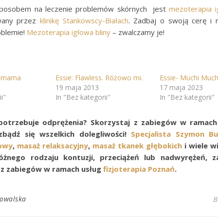
posobem na leczenie problemów skórnych jest
mezoterapia 
wany przez
klinikę Stankowscy-Białach
. Zadbaj o swoją cerę i
oblemie!
Mezoterapia igłowa bliny
– zwalczamy je!
a mama
Essie: Flawless. Różowo mi.
Essie- Muchi Much
19 maja 2013
17 maja 2023
i"
In "Bez kategorii"
In "Bez kategorii"
potrzebuje odprężenia? Skorzystaj z zabiegów w ramach
bądź się wszelkich dolegliwości!
Specjalista Szymon Bu
owy
,
masaż relaksacyjny
,
masaż tkanek głębokich
i wiele w
óżnego rodzaju kontuzji, przeciążeń lub nadwyrężeń, 
 z zabiegów w ramach usług
fizjoterapia Poznań
.
Kowalska
B