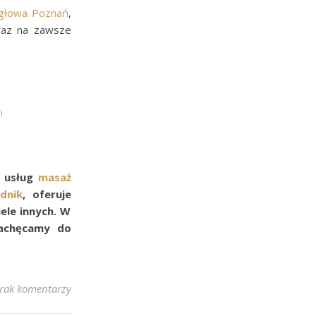
igłowa Poznań
,
 raz na zawsze
i
 usług
masaż
dnik
, oferuje
iele innych. W
zachęcamy do
rak komentarzy