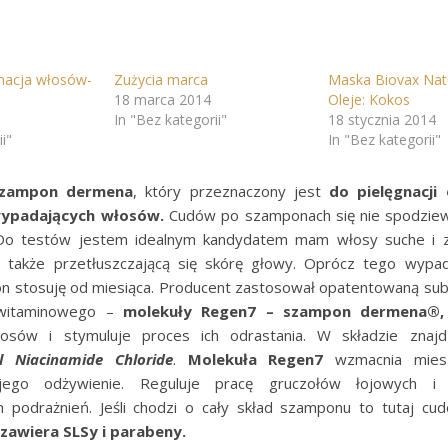
gnacja włosów-
Zużycia marca
Maska Biovax Nat
18 marca 2014
Oleje: Kokos
In "Bez kategorii"
18 stycznia 2014
i"
In "Bez kategorii"
zampon dermena
, który przeznaczony jest
do pielęgnacji 
wypadających włosów.
Cudów po szamponach się nie spodzie
. Do testów jestem idealnym kandydatem mam włosy suche i z
 a także przetłuszczającą się skórę głowy. Oprócz tego wyp
n stosuję od miesiąca. Producent zastosował opatentowaną sub
 witaminowego –
molekuły Regen7 – szampon dermena®,
osów i stymuluje proces ich odrastania. W składzie znaj
l Niacinamide Chloride
.
Molekuła Regen7
wzmacnia mies
 jego odżywienie. Reguluje pracę gruczołów łojowych i 
podrażnień. Jeśli chodzi o cały skład szamponu to tutaj cud
awiera SLSy i parabeny.