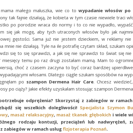
 mama małego maluszka, wie co to
wypadanie włosów po c
ny tak fajnie działają, że kobieta w tym czasie niewiele traci w
stko po porodzie wraca do normy i to co nie wypadło, wypaść 
am się jak mogę, aby tych utraconych włosów było jak najmni
ążowej gęstości. Sama już nie jestem dzieckiem, w reklamy nie 
 mnie nie działają. Tyle na ile potrafię czytam skład, szukam opin
awdzi się to się sprawdzi, a jak się nie sprawdzi to świat się ni
 7 miesięcy temu po raz drugi zostałam mamą. Mam to ogromne
iersią, choć z czasem zaczyna to być coraz bardziej upierdliwe.
wypadającymi włosami. Dlatego ciągle szukam sposóbów na wyp
ęgnęłam po
szampon Dermena Hair Care
. Chcesz wiedzieć
osy po ciąży? Jakie efekty uzyskałam stosując szampon Dermen
potrzebuje odprężenia? Skorzystaj z zabiegów w ramach
bądź się wszelkich dolegliwości!
Specjalista Szymon Bu
owy
,
masaż relaksacyjny
,
masaż tkanek głębokich
i wiele w
óżnego rodzaju kontuzji, przeciążeń lub nadwyrężeń, 
 z zabiegów w ramach usług
fizjoterapia Poznań
.