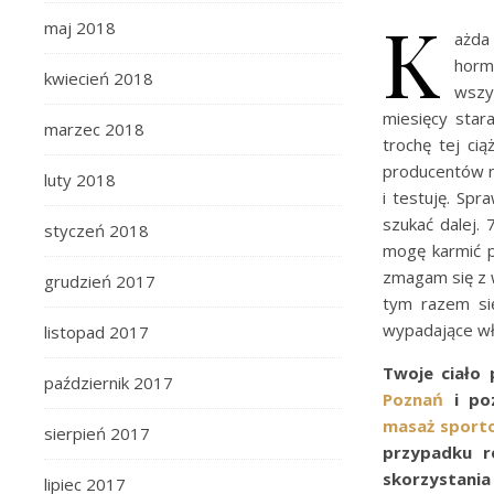
K
maj 2018
ażda
hormo
kwiecień 2018
wszy
miesięcy star
marzec 2018
trochę tej ci
producentów na
luty 2018
i testuję. Spr
szukać dalej.
styczeń 2018
mogę karmić p
zmagam się z 
grudzień 2017
tym razem si
wypadające wł
listopad 2017
Twoje ciało 
październik 2017
Poznań
i poz
masaż sport
sierpień 2017
przypadku r
skorzystania
lipiec 2017