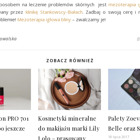
posobem na leczenie problemów skórnych jest
mezoterapia 
wany przez
klinikę Stankowscy-Białach
. Zadbaj o swoją cerę i
oblemie!
Mezoterapia igłowa bliny
– zwalczamy je!
Kowalska
B
ZOBACZ RÓWNIEŻ
on PRO 701
Kosmetyki mineralne
Palety Zoev
bo jeszcze
do makijażu marki Lily
Belle oraz
18 lipca 2017
Lolo – prasowany