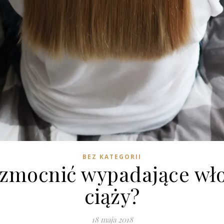
BEZ KATEGORII
wzmocnić wypadające wło
ciąży?
18 maja 2018