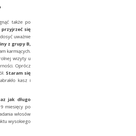
?
gnąć także po
przyjrzeć się
ę dosyć uważnie
ny z grupy B,
am karmiących.
olnej wizyty u
rności. Oprócz
ół.
Staram się
abrakło kasz i
az jak długo
 9 miesięcy po
padania włosów
faktu wysokiego