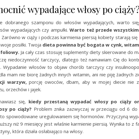
ocnić wypadające włosy po ciąży
e dobranego szamponu do włosów wypadających, warto się
osów wypadających czy ampułki.
Warto też przede wszystkim 
.
Zarówno w ciąży i podczas karmienia piersią kobiety starają si
oje posiłki. Twoja
dieta powinna być bogata w cynk, witami
 foliowy.
Ja cały czas stosuję suplementy diety skierowane do m
zę niedoczynność tarczycy, dlatego też namawiam Cię do kontr
. Wypadanie włosów to objaw chorób tarczycy czy insulinoopo
a mam nie biorę żadnych innych witamin, ani nie piję żadnych zi
rcji warzyw,
porcję owoców, dbam, aby w mojej diecie nie z
, orzechów i jajek.
awiasz się,
kiedy przestaną wypadać włosy po ciąży or
osy po ciąży?
Problem znika zazwyczaj w przeciągu od 6 do
t to spowodowane uregulowaniem się hormonów. Przyczyną wy
uższy niż 9 miesięcy jest właśnie karmienie piersią. Wynika to z 
ktyny, która działa osłabiająco na włosy.