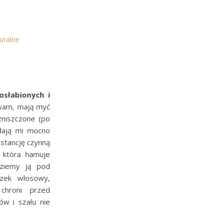
uralne
osłabionych i
wam, mają myć
niszczone (po
adają mi mocno
stancję czynną
która hamuje
dziemy ją pod
zek włosowy,
chroni przed
ów i szału nie