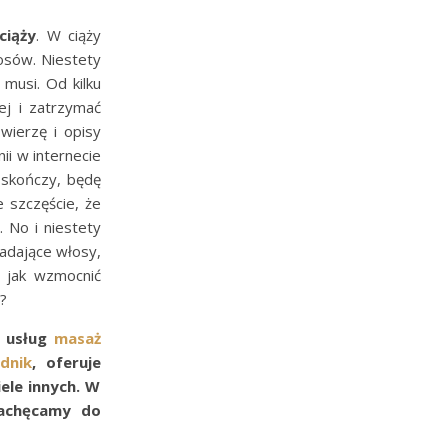
iąży
. W ciąży
łosów. Niestety
musi. Od kilku
ej i zatrzymać
wierzę i opisy
ii w internecie
e skończy, będę
 szczęście, że
 No i niestety
adające włosy,
, jak wzmocnić
a?
 usług
masaż
dnik
, oferuje
iele innych. W
zachęcamy do