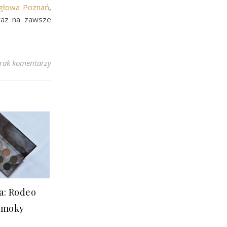
igłowa Poznań
,
 raz na zawsze
rak komentarzy
a: Rodeo
 Smoky