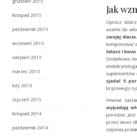
grudzień 2015
Jak wzm
listopad 2015
Oprócz dobrz
październik 2015
wcierki do wł
swojej diecie
wrzesień 2015
komponować sw
żelazo i kwas
sierpień 2015
Dodatkowo lec
endokrynologa
marzec 2015
suplementów dl
zjadać 5 po
luty 2015
brązowego ryżu
styczeń 2015
Pewnie zastan
wypadają wł
listopad 2014
porodzie. Jes
przez okres dł
październik 2014
stężenia prola