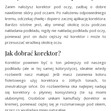
Zanim nałożysz korektor pod oczy, zadbaj o dobre
nawilżenie skóry pod oczami. Po nałożeniu odpowiedniego
kremu, odczekaj chwilę i dopiero zacznij aplikację korektora.
Bardzo istotne jest, aby ominąć okolicę oczu podczas
nakładania podkładu, nigdy nie nakładaj podkładu pod oczy,
ponieważ jest on dużo cięższy niż korektor i może to
przesuszać wrażliwą okolicę oczu.
Jak dobrać korektor?
Korektor powinien być o ton jaśniejszy od naszego
podkładu (ale w tej samej kolorystyce), idealnie wtedy
rozświetli nasz makijaż. Jeśli masz zasinienia koloru
fioletowego użyj korektora o żółtych tonach, to
zneutralizuje sińce. Do rozświetlenia oka najlepiej nadają
się korektory o płynnej konsystencji (te są moimi
ulubionymi). Osobiście unikam kamuflaży (korektor w
kremie), ponieważ ciężej się je rozsmarowuje pod okiem,
przez co wyglądają mniej naturalnie.