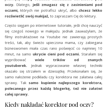
oczy.
Dlatego,
jeśli zmagasz się z zasinieniami pod
oczami,
których nie potrafisz ukryć, albo
chcesz lekko
rozświetlić swój makijaż,
to zapraszam Cię do lektury.
Często sięgam po internetowe tutoriale, jeśli chcę nauczyć
się czegoś nowego w makijażu. Jednak zauważyłam, że
filmy instruktażowe na Youtube nie zawierają prostych
treści, tak, aby świeżo upieczona mama, czy zabiegana
bizneswomen miała czas rano poświęcić co najmniej 10
minut, na samo
ukrycie cieni pod oczami.
Starałam się
wypróbować
wiele trików od znanych
youtuberek.
Jednak wypracowanie własnej techniki
okazało się strzałem w dziesiątkę. Przekonałam się, że
samo nałożenie podkładu czy korektora nie załatwia całej
sprawy. Tak
samo kupienie najlepszego korektora,
polecanego przez każdą blogerkę, też nie załatwi
całej sprawy.
Kiedy nakładać korektor pod oczy?