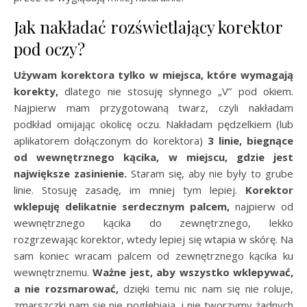
Jak nakładać rozświetlający korektor
pod oczy?
Używam korektora tylko w miejsca, które wymagają
korekty,
dlatego nie stosuję słynnego „V” pod okiem.
Najpierw mam przygotowaną twarz, czyli nakładam
podkład omijając okolicę oczu. Nakładam pędzelkiem (lub
aplikatorem dołączonym do korektora)
3 linie, biegnące
od wewnętrznego kącika, w miejscu, gdzie jest
największe zasinienie.
Staram się, aby nie były to grube
linie. Stosuję zasadę, im mniej tym lepiej.
Korektor
wklepuję delikatnie serdecznym palcem,
najpierw od
wewnętrznego kącika do zewnętrznego, lekko
rozgrzewając korektor, wtedy lepiej się wtapia w skórę. Na
sam koniec wracam palcem od zewnętrznego kącika ku
wewnętrznemu.
Ważne jest, aby wszystko wklepywać,
a nie rozsmarować,
dzięki temu nic nam się nie roluje,
zmarszczki nam się nie pogłębiają, i nie tworzymy żadnych