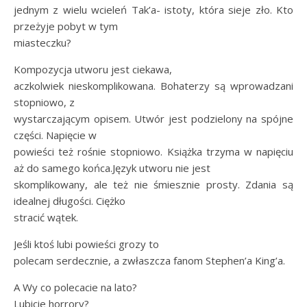
jednym z wielu wcieleń Tak’a- istoty, która sieje zło. Kto
przeżyje pobyt w tym
miasteczku?
Kompozycja utworu jest ciekawa,
aczkolwiek nieskomplikowana. Bohaterzy są wprowadzani
stopniowo, z
wystarczającym opisem. Utwór jest podzielony na spójne
części. Napięcie w
powieści też rośnie stopniowo. Książka trzyma w napięciu
aż do samego końca.Język utworu nie jest
skomplikowany, ale też nie śmiesznie prosty. Zdania są
idealnej długości. Ciężko
stracić wątek.
Jeśli ktoś lubi powieści grozy to
polecam serdecznie, a zwłaszcza fanom Stephen’a King’a.
A Wy co polecacie na lato?
Lubicie horrory?