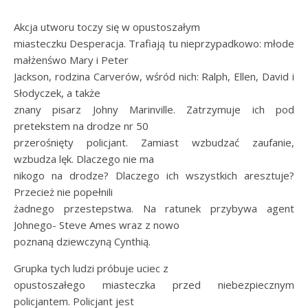
Akcja utworu toczy się w opustoszałym
miasteczku Desperacja. Trafiają tu nieprzypadkowo: młode
małżenśwo Mary i Peter
Jackson, rodzina Carverów, wśród nich: Ralph, Ellen, David i
Słodyczek, a także
znany pisarz Johny Marinville. Zatrzymuje ich pod
pretekstem na drodze nr 50
przerośnięty policjant. Zamiast wzbudzać zaufanie,
wzbudza lęk. Dlaczego nie ma
nikogo na drodze? Dlaczego ich wszystkich aresztuje?
Przecież nie popełnili
żadnego przestepstwa. Na ratunek przybywa agent
Johnego- Steve Ames wraz z nowo
poznaną dziewczyną Cynthią.
Grupka tych ludzi próbuje uciec z
opustoszałego miasteczka przed niebezpiecznym
policjantem. Policjant jest