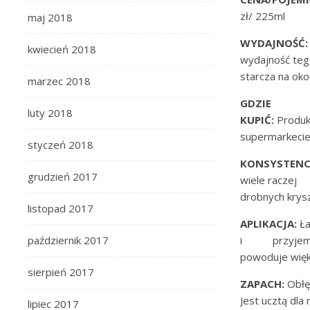
zł/ 225ml
maj 2018
WYDAJNOŚĆ:
kwiecień 2018
wydajność teg
starcza na okoł
marzec 2018
GDZIE
luty 2018
KUPIĆ:
Produkt
supermarkecie
styczeń 2018
KONSYSTENC
grudzień 2017
wiele raczej
drobnych krysz
listopad 2017
APLIKACJA:
Ła
październik 2017
i przyjem
powoduje więk
sierpień 2017
ZAPACH:
Obłę
Jest ucztą dla
lipiec 2017