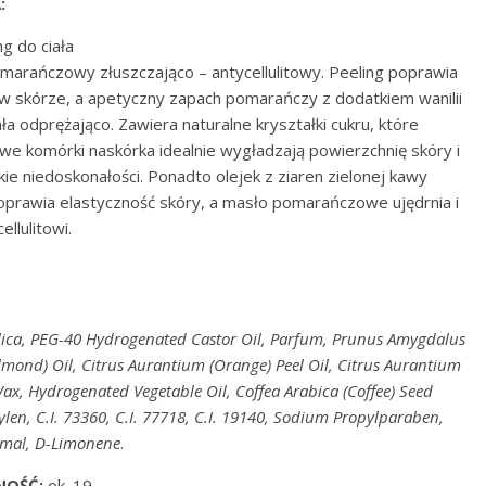
:
g do ciała
marańczowy złuszczająco – antycellulitowy. Peeling poprawia
 w skórze, a apetyczny zapach pomarańczy z dodatkiem wanilii
ała odprężająco. Zawiera naturalne kryształki cukru, które
e komórki naskórka idealnie wygładzają powierzchnię skóry i
kie niedoskonałości. Ponadto olejek z ziaren zielonej kawy
oprawia elastyczność skóry, a masło pomarańczowe ujędrnia i
ellulitowi.
Silica, PEG-40 Hydrogenated Castor Oil, Parfum, Prunus Amygdalus
lmond) Oil, Citrus Aurantium (Orange) Peel Oil, Citrus Aurantium
ax, Hydrogenated Vegetable Oil, Coffea Arabica (Coffee) Seed
hylen, C.I. 73360, C.I. 77718, C.I. 19140, Sodium Propylparaben,
amal, D-Limonene
.
NOŚĆ:
ok. 19