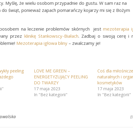
jący. Myślę, że wielu osobom przypadnie do gustu. W sam raz na
 do świąt, ponieważ zapach pomarańczy kojarzy mi się z Bożym
posobem na leczenie problemów skórnych jest
mezoterapia 
wany przez
klinikę Stankowscy-Białach
. Zadbaj o swoją cerę i
oblemie!
Mezoterapia igłowa bliny
– zwalczamy je!
ykły peeling
LOVE ME GREEN –
Coś dla miłośnicz
każdego
ENERGETYZUJĄCY PEELING
naturalnych i orga
DO TWARZY
kosmetyków
i"
17 maja 2023
17 maja 2023
In "Bez kategorii"
In "Bez kategorii"
Kowalska
B