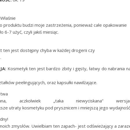
Właśnie
o produktu budzi moje zastrzeżenia, ponieważ całe opakowanie
o 6-7 użyć, czyli jakiś miesiąc.
 ten jest dostępny chyba w każdej drogerii czy
.
JA:
Kosmetyk ten jest bardzo zbity i gęsty, łatwy do nabrania n
tałków peelingujących, oraz kapsułki nawilżające.
twa
na, aczkolwiek „taka niewyciskana” wersj
sze utraty kosmetyku pod prysznicem i mniejszą jego wydajność
dny!
 moich zmysłów. Uwielbiam ten zapach- jest odświeżający a zara