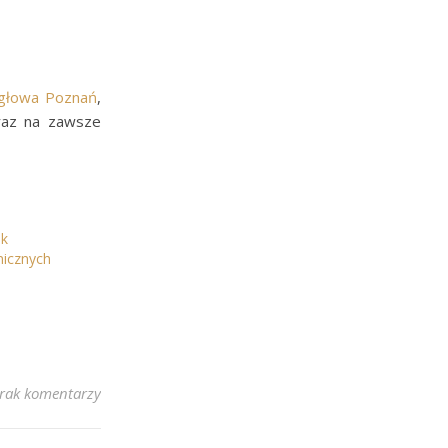
igłowa Poznań
,
 raz na zawsze
ek
nicznych
rak komentarzy