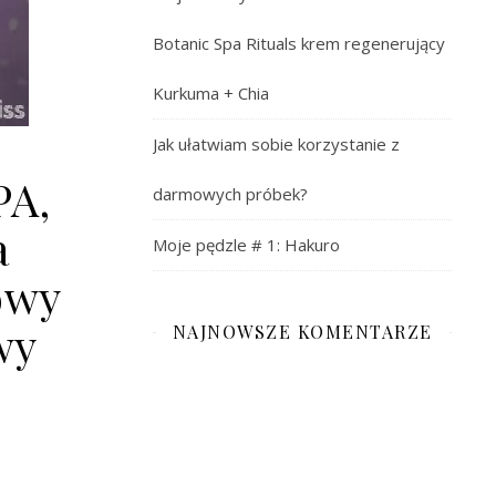
Botanic Spa Rituals krem regenerujący
Kurkuma + Chia
Jak ułatwiam sobie korzystanie z
PA,
darmowych próbek?
a
Moje pędzle # 1: Hakuro
owy
wy
NAJNOWSZE KOMENTARZE