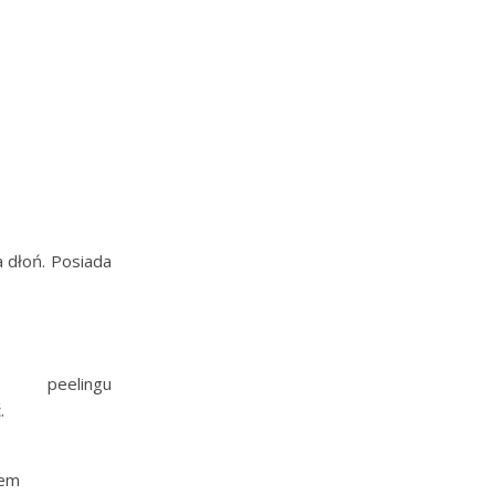
a dłoń. Posiada
a peelingu
.
zem