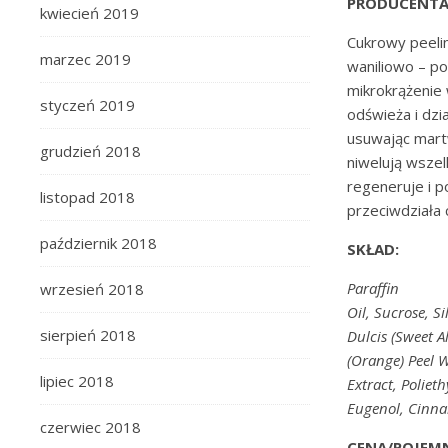
PRODUCENTA
kwiecień 2019
Cukrowy peelin
marzec 2019
waniliowo – po
mikrokrążenie
styczeń 2019
odświeża i dzi
usuwając martw
grudzień 2018
niwelują wszel
regeneruje i p
listopad 2018
przeciwdziała c
październik 2018
SKŁAD:
Paraffin
wrzesień 2018
Oil, Sucrose, 
sierpień 2018
Dulcis (Sweet A
(Orange) Peel W
lipiec 2018
Extract, Poliet
Eugenol, Cinn
czerwiec 2018
CENA/POJEM