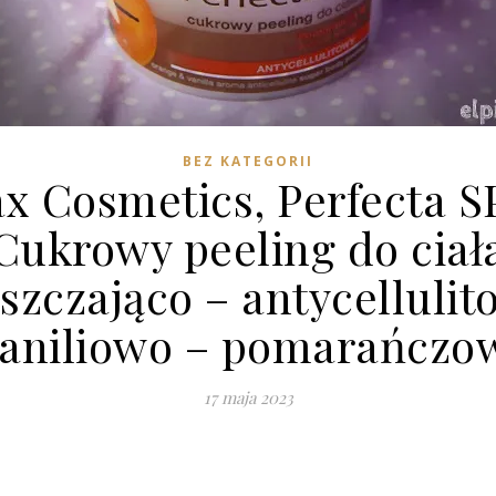
BEZ KATEGORII
x Cosmetics, Perfecta S
Cukrowy peeling do ciał
uszczająco – antycellulit
aniliowo – pomarańczo
17 maja 2023