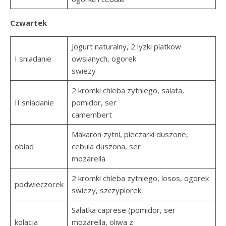
Czwartek
Jogurt naturalny, 2 lyzki platkow
I sniadanie
owsianych, ogorek
swiezy
2 kromki chleba zytniego, salata,
II sniadanie
pomidor, ser
camembert
Makaron zytni, pieczarki duszone,
obiad
cebula duszona, ser
mozarella
2 kromki chleba zytniego, losos, ogorek
podwieczorek
swiezy, szczypiorek
Salatka caprese (pomidor, ser
kolacja
mozarella, oliwa z