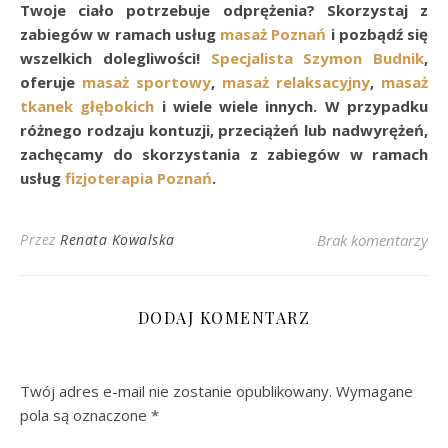
Twoje ciało potrzebuje odprężenia? Skorzystaj z
zabiegów w ramach usług
masaż Poznań
i pozbądź się
wszelkich dolegliwości!
Specjalista Szymon Budnik
,
oferuje
masaż sportowy
,
masaż relaksacyjny
,
masaż
tkanek głębokich
i wiele wiele innych. W przypadku
różnego rodzaju kontuzji, przeciążeń lub nadwyrężeń,
zachęcamy do skorzystania z zabiegów w ramach
usług
fizjoterapia Poznań
.
Przez
Renata Kowalska
Brak komentarzy
DODAJ KOMENTARZ
Twój adres e-mail nie zostanie opublikowany.
Wymagane
pola są oznaczone
*