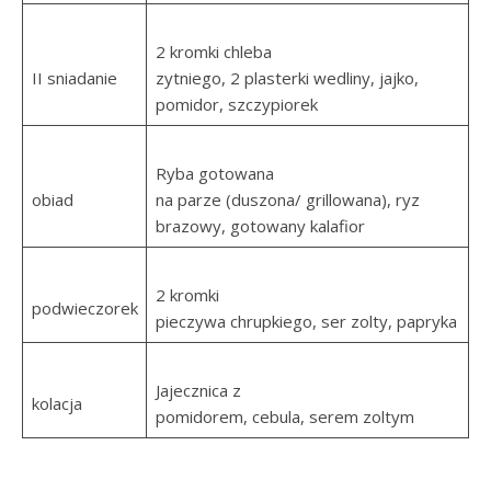
2 kromki chleba
II sniadanie
zytniego, 2 plasterki wedliny, jajko,
pomidor, szczypiorek
Ryba gotowana
obiad
na parze (duszona/ grillowana), ryz
brazowy, gotowany kalafior
2 kromki
podwieczorek
pieczywa chrupkiego, ser zolty, papryka
Jajecznica z
kolacja
pomidorem, cebula, serem zoltym