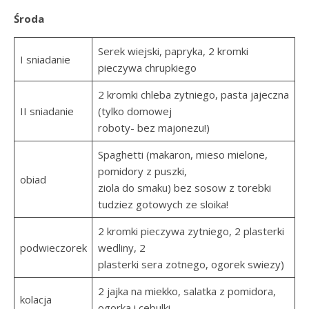
Środa
Serek wiejski, papryka, 2 kromki
I sniadanie
pieczywa chrupkiego
2 kromki chleba zytniego, pasta jajeczna
II sniadanie
(tylko domowej
roboty- bez majonezu!)
Spaghetti (makaron, mieso mielone,
pomidory z puszki,
obiad
ziola do smaku) bez sosow z torebki
tudziez gotowych ze sloika!
2 kromki pieczywa zytniego, 2 plasterki
podwieczorek
wedliny, 2
plasterki sera zotnego, ogorek swiezy)
2 jajka na miekko, salatka z pomidora,
kolacja
ogorka i cebulki