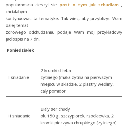
popularnoscia cieszyl sie
post o tym jak schudlam
,
chcialabym
kontynuowac ta tematyke. Tak wiec, aby przyblizyc Wam
dalej temat
zdrowego odchudzania, podaje Wam moj przykladowy
jadlospis na 7 dni.
Poniedziałek
2 kromki chleba
I sniadanie
zytniego (maka zytnia na pierwszym
miejscu w skladzie, 2 plastry wedliny,
caly pomidor
Bialy ser chudy
II sniadanie
ok. 150 g, szczypiorek, rzodkiewka, 2
kromki pieczywa chrupkiego (zytniego)