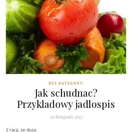
BEZ KATEGORII
Jak schudnac?
Przykladowy jadlospis
19 listopada 2012
Z racji, ze duza