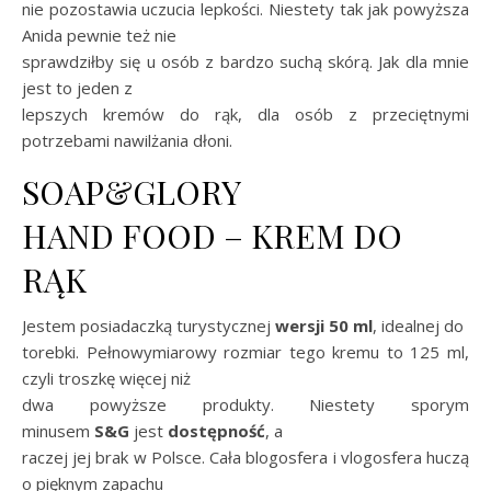
nie pozostawia uczucia lepkości. Niestety tak jak powyższa
Anida pewnie też nie
sprawdziłby się u osób z bardzo suchą skórą. Jak dla mnie
jest to jeden z
lepszych kremów do rąk, dla osób z przeciętnymi
potrzebami nawilżania dłoni.
SOAP&GLORY
HAND FOOD – KREM DO
RĄK
Jestem posiadaczką turystycznej
wersji 50 ml
, idealnej do
torebki. Pełnowymiarowy rozmiar tego kremu to 125 ml,
czyli troszkę więcej niż
dwa powyższe produkty. Niestety sporym
minusem
S&G
jest
dostępność
, a
raczej jej brak w Polsce. Cała blogosfera i vlogosfera huczą
o pięknym zapachu