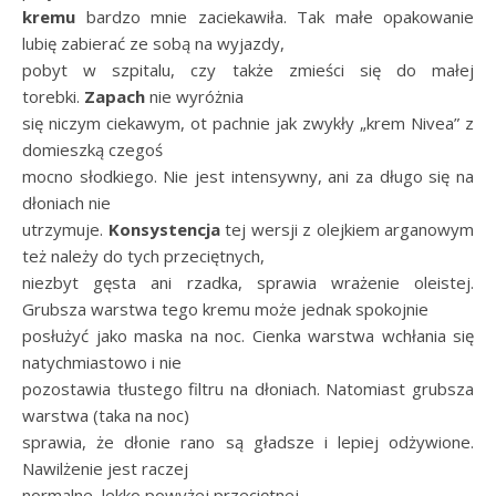
kremu
bardzo mnie zaciekawiła. Tak małe opakowanie
lubię zabierać ze sobą na wyjazdy,
pobyt w szpitalu, czy także zmieści się do małej
torebki.
Zapach
nie wyróżnia
się niczym ciekawym, ot pachnie jak zwykły „krem Nivea” z
domieszką czegoś
mocno słodkiego. Nie jest intensywny, ani za długo się na
dłoniach nie
utrzymuje.
Konsystencja
tej wersji z olejkiem arganowym
też należy do tych przeciętnych,
niezbyt gęsta ani rzadka, sprawia wrażenie oleistej.
Grubsza warstwa tego kremu może jednak spokojnie
posłużyć jako maska na noc. Cienka warstwa wchłania się
natychmiastowo i nie
pozostawia tłustego filtru na dłoniach. Natomiast grubsza
warstwa (taka na noc)
sprawia, że dłonie rano są gładsze i lepiej odżywione.
Nawilżenie jest raczej
normalne, lekko powyżej przeciętnej.