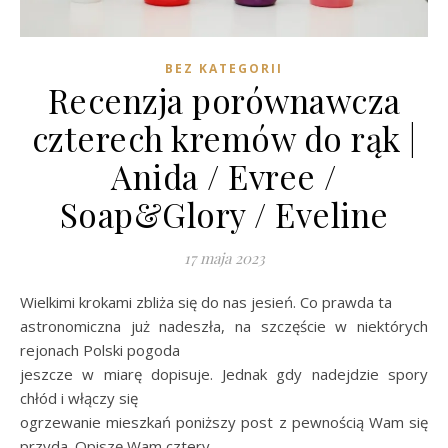
BEZ KATEGORII
Recenzja porównawcza
czterech kremów do rąk |
Anida / Evree /
Soap&Glory / Eveline
17 maja 2023
Wielkimi krokami zbliża się do nas jesień. Co prawda ta
astronomiczna już nadeszła, na szczęście w niektórych
rejonach Polski pogoda
jeszcze w miarę dopisuje. Jednak gdy nadejdzie spory
chłód i włączy się
ogrzewanie mieszkań poniższy post z pewnością Wam się
przyda. Opiszę Wam cztery