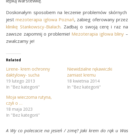
lepką warstewkę.
Doskonałym sposobem na leczenie problemów skórnych
jest
mezoterapia igłowa Poznań
, zabieg oferowany przez
klinikę Stankowscy-Białach
. Zadbaj o swoją cerę i raz na
zawsze zapomnij o problemie!
Mezoterapia igłowa bliny
–
zwalczamy je!
Related
Lirene- krem ochronny
Niewidzialne rękawiczki
daktylowy- sucha
zamiast kremu
19 lutego 2013
18 kwietnia 2014
In "Bez kategorii"
In "Bez kategorii"
Moja wieczorna rutyna,
czyli o …
18 maja 2023
In "Bez kategorii"
A Wy co polecacie na jesień / zimę? Jaki krem do rąk u Was